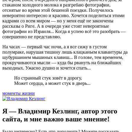
стаканом холодного молока я разгребаю фотографии,
отснятые во время этой бешеной поездки. Получилось
невероятно интересно и красиво. Хочется поделиться этими
кадрами со всем миром — но у меня ещё не закончены
рассказы о Риге. А в очереди уже стоят невероятные
фотографии из Израиля... Когда я успею всё это разобрать —
совершенно не представляю.
На часах — первый час ночи, а я все сижу в густом
полумраке, нарушая тишину лишь клацканьем клаваитуры да
шубуршанием мышиных клавиш... В голове, тем временем,
прокручиваются мысли — куда бы рвануть на ближайших
выходных. Ужасно душно и хочется спать...
Но странный стук зовёт в дорогу,
Может сердца, а может стук в дверь...
моменты жизни
Я — Владимир Кезлинг, автор этого
сайта, и мне важно ваше мнение!
Было интересно? Есть что дополнить? Можете рассказать