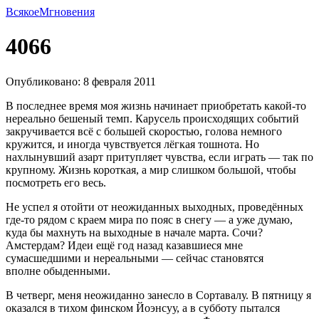
Всякое
Мгновения
4066
Опубликовано: 8 февраля 2011
В последнее время моя жизнь начинает приобретать
какой-то
нереально бешеный темп. Карусель происходящих событий
закручивается всё с большей скоростью, голова немного
кружится, и иногда чувствуется лёгкая тошнота. Но
нахлынувший азарт притупляет чувства, если играть — так по
крупному. Жизнь короткая, а мир слишком большой, чтобы
посмотреть его весь.
Не успел я отойти от неожиданных выходных, проведённых
где-то
рядом с краем мира по пояс в снегу — а уже думаю,
куда бы махнуть на выходные в начале марта. Сочи?
Амстердам? Идеи ещё год назад казавшиеся мне
сумасшедшими и нереальными — сейчас становятся
вполне обыденными.
В четверг, меня неожиданно занесло в Сортавалу. В пятницу я
оказался в тихом финском Йоэнсуу, а в субботу пытался