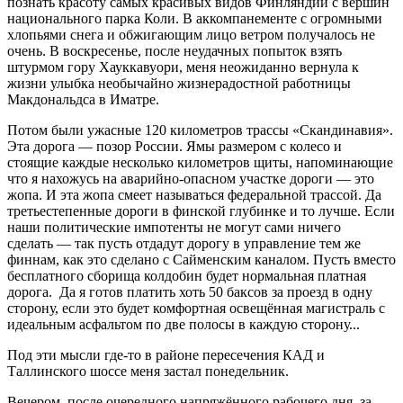
познать красоту самых красивых видов Финляндии с вершин
национального парка Коли. В аккомпанементе с огромными
хлопьями снега и обжигающим лицо ветром получалось не
очень. В воскресенье, после неудачных попыток взять
штурмом гору Хауккавуори, меня неожиданно вернула к
жизни улыбка необычайно жизнерадостной работницы
Макдональдса в Иматре.
Потом были ужасные 120 километров трассы «Скандинавия».
Эта дорога — позор России. Ямы размером с колесо и
стоящие каждые несколько километров щиты, напоминающие
что я нахожусь на аварийно-опасном участке дороги — это
жопа. И эта жопа смеет называться федеральной трассой. Да
третьестепенные дороги в финской глубинке и то лучше. Если
наши политические импотенты не могут сами ничего
сделать — так пусть отдадут дорогу в управление тем же
финнам, как это сделано с Сайменским каналом. Пусть вместо
бесплатного сборища колдобин будет нормальная платная
дорога. Да я готов платить хоть 50 баксов за проезд в одну
сторону, если это будет комфортная освещённая магистраль с
идеальным асфальтом по две полосы в каждую сторону...
Под эти мысли
где-то
в районе пересечения КАД и
Таллинского шоссе меня застал понедельник.
Вечером, после очередного напряжённого рабочего дня, за