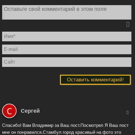
И
E
ma
С
Сергей
Спасибо! Вам Владимир за Ваш пост.Посмотрел Я Ваш пост
мне он понравился.Стамбул город красивый на фото это