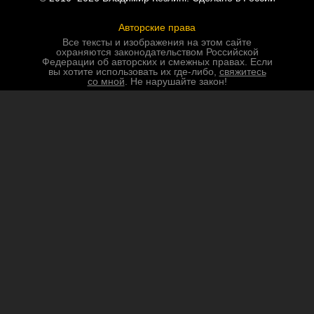
Авторские права
Все тексты и изображения на этом сайте
охраняются законодательством Российской
Федерации об авторских и смежных правах. Если
вы хотите использовать их где-либо,
свяжитесь
со мной
. Не нарушайте закон!
Соглашение об условиях использования
авторского контента
Обработка персональных данных
Этот сайт соответствует законодательству
Российской Федерации о защите персональных
данных.
Пользовательское соглашение
Политика конфиденциальности в отношении
обработки персональных данных
Автор
Путешествия
Писания
Всякое
Написать автору