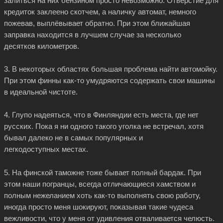
залиться на них бензином просто невозможно. Отверстие для
кредиток заклеено скотчем, а наличку автомат, немного
пожевав, выплёвывает обратно. При этом ближайшая
заправка находится в лучшем случае за несколько
десятков километров.
3. В некоторых областях большая проблема найти автомойку.
При этом финны
как-то
умудряются содержать свои машины
в идеальной чистоте.
4. Глупо надеяться, что в Финляндии есть места, где нет
русских. Пока я ни одного такого уголка не встречал, хотя
бывал далеко не в самых популярных и
легкодоступных местах.
5. На финской таможне тоже бывает полный бардак. При
этом наши погранцы, всегда отличающиеся хамством и
полным нежеланием хоть
как-то
выполнять свою работу,
иногда просто меня шокируют, показывая такие чудеса
вежливости, что у меня от удивления отваливается челюсть.