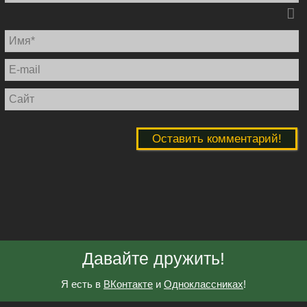
И
E
ma
С
Давайте дружить!
Я есть в
ВКонтакте
и
Одноклассниках
!