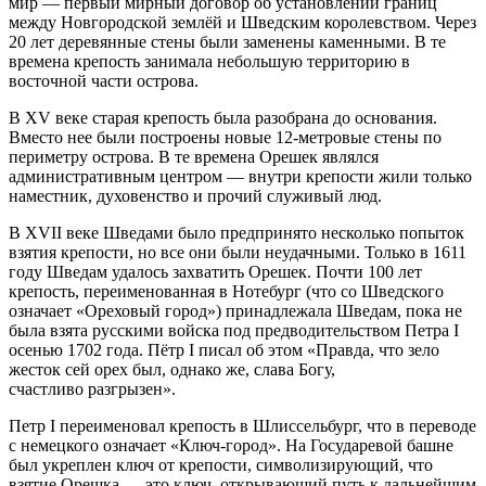
мир — первый мирный договор об установлении границ
между Новгородской землёй и Шведским королевством. Через
20 лет деревянные стены были заменены каменными. В те
времена крепость занимала небольшую территорию в
восточной части острова.
В XV веке старая крепость была разобрана до основания.
Вместо нее были построены новые 12-метровые стены по
периметру острова. В те времена Орешек являлся
административным центром — внутри крепости жили только
наместник, духовенство и прочий служивый люд.
В XVII веке Шведами было предпринято несколько попыток
взятия крепости, но все они были неудачными. Только в 1611
году Шведам удалось захватить Орешек. Почти 100 лет
крепость, переименованная в Нотебург (что со Шведского
означает «Ореховый город») принадлежала Шведам, пока не
была взята русскими войска под предводительством Петра I
осенью 1702 года. Пётр I писал об этом «Правда, что зело
жесток сей орех был, однако же, слава Богу,
счастливо разгрызен».
Петр I переименовал крепость в Шлиссельбург, что в переводе
с немецкого означает «Ключ-город». На Государевой башне
был укреплен ключ от крепости, символизирующий, что
взятие Орешка — это ключ, открывающий путь к дальнейшим