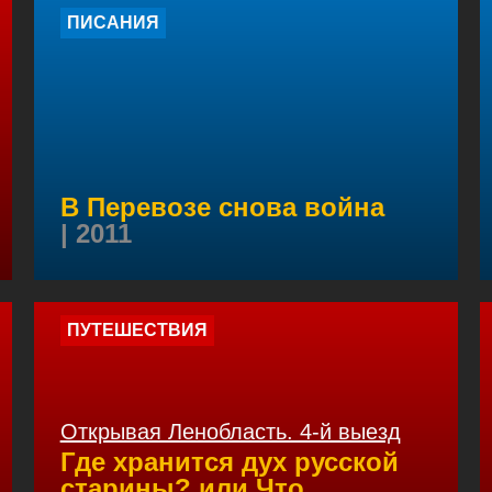
ПИСАНИЯ
В Перевозе снова война
| 2011
ПУТЕШЕСТВИЯ
Открывая Ленобласть. 4-й выезд
Где хранится дух русской
старины? или Что