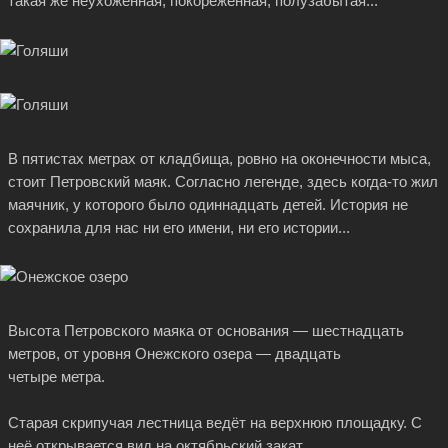
такая же неухоженная, покорёженная, полузабытая...
В пятистах метрах от кладбища, ровно на оконечности мыса,
стоит Петровский маяк. Согласно легенде, здесь
когда-то
жил
маячник, у которого было одиннадцать детей. История не
сохранила для нас ни его имени, ни его истории...
Высота Петровского маяка от основания — шестнадцать
метров, от уровня Онежского озера — двадцать
четыре метра.
Старая скрипучая лестница ведёт на верхнюю площадку. С
неё открывается вид на октябрьский закат.