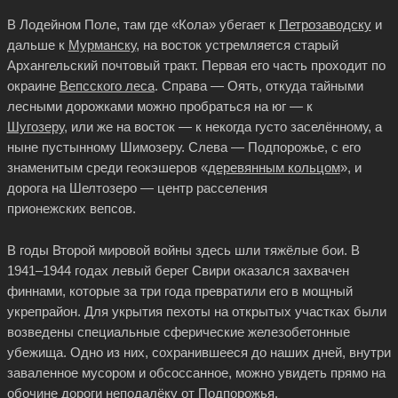
В Лодейном Поле, там где «Кола» убегает к
Петрозаводску
и
дальше к
Мурманску
, на восток устремляется старый
Архангельский почтовый тракт. Первая его часть проходит по
окраине
Вепсского леса
. Справа — Оять, откуда тайными
лесными дорожками можно пробраться на юг — к
Шугозеру
, или же на восток — к некогда густо заселённому, а
ныне пустынному Шимозеру. Слева — Подпорожье, с его
знаменитым среди геокэшеров «
деревянным кольцом
», и
дорога на Шелтозеро — центр расселения
прионежских вепсов.
В годы Второй мировой войны здесь шли тяжёлые бои. В
1941–1944 годах левый берег Свири оказался захвачен
финнами, которые за три года превратили его в мощный
укрепрайон. Для укрытия пехоты на открытых участках были
возведены специальные сферические железобетонные
убежища. Одно из них, сохранившееся до наших дней, внутри
заваленное мусором и обсоссанное, можно увидеть прямо на
обочине дороги неподалёку от Подпорожья.