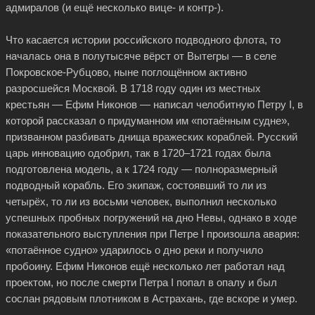
адмиралов (и ещё несколько вице- и контр-).
Что касается истории российского подводного флота, то
началась она в полутысяче вёрст от Вытегры — в селе
Покровское-Рубцово, ныне поглощённом активно
разросшейся Москвой. В 1718 году один из местных
крестьян — Ефим Никонов — написал челобитную Петру I, в
которой рассказал о придуманном им «потаённым судне»,
призванном разбивать днища вражеских кораблей. Русский
царь инновацию одобрил, так в 1720–1721 годах была
подготовлена модель, а к 1724 году — полноразмерный
подводный корабль. Его экипаж, состоявший то ли из
четырёх, то ли из восьми человек, выполнил несколько
успешных пробных погружений на дно Невы, однако в ходе
показательного выступления при Петре I произошла авария:
«потаённое судно» ударилось о дно реки и получило
пробоину. Ефим Никонов ещё несколько лет работал над
проектом, но после смерти Петра I попал в опалу и был
сослан рядовым плотником в Астрахань, где вскоре и умер.