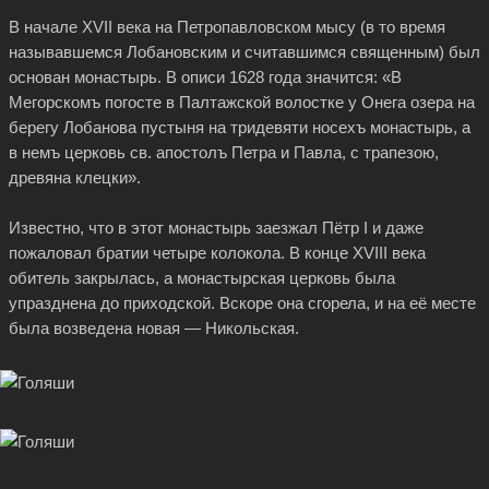
В начале XVII века на Петропавловском мысу (в то время
называвшемся Лобановским и считавшимся священным) был
основан монастырь. В описи 1628 года значится: «В
Мегорскомъ погосте в Палтажской волостке у Oнегa озера на
берегу Лобанова пустыня на тридевяти носехъ монастырь, а
в немъ церковь св. апостолъ Петра и Павла, с трапезою,
древяна клецки».
Известно, что в этот монастырь заезжал Пётр I и даже
пожаловал братии четыре колокола. В конце XVIII века
обитель закрылась, а монастырская церковь была
упразднена до приходской. Вскоре она сгорела, и на её месте
была возведена новая — Никольская.