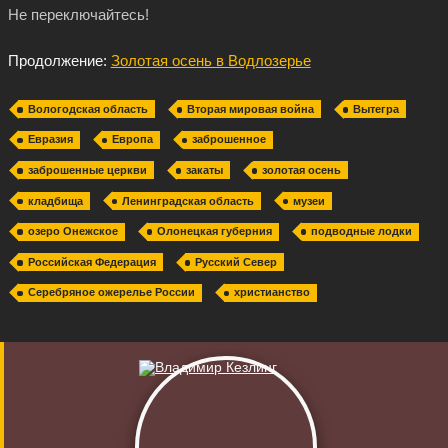
Не переключайтесь!
Продолжение:
Золотая осень в Водлозерье
Вологодская область
Вторая мировая война
Вытегра
Евразия
Европа
заброшенное
заброшенные церкви
закаты
золотая осень
кладбища
Ленинградская область
музеи
озеро Онежское
Олонецкая губерния
подводные лодки
Российская Федерация
Русский Север
Серебряное ожерелье России
христианство