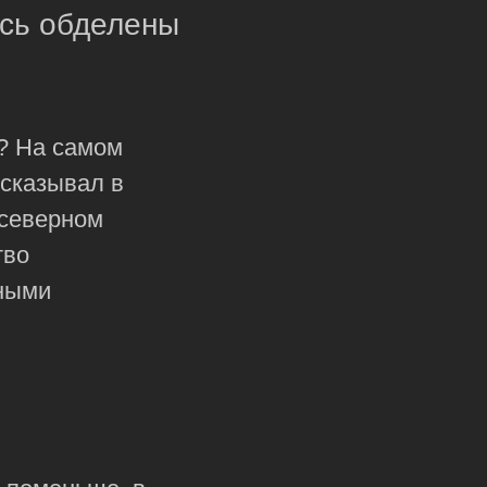
ись обделены
е? На самом
ссказывал в
 северном
тво
чными