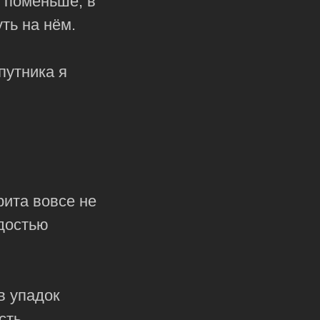
ь поменьше, в
ть на нём.
путника я
рита вовсе не
адостью
в упадок
сть