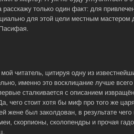
 расскажу только один факт: для привлече
ециально для этой цели местным мастером 
 Пасифая.
 мой читатель, цитируя одну из известнейш
ельно, именно это восклицание лучше всего
первые сталкивается с описанием извращё
Да, чего стоит хотя бы миф про того же цар
ей жене был заколдован, в результате чего
змеи, скорпионы, сколопендры и прочая гадо
ц.