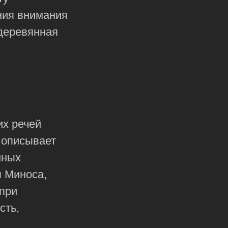
ния внимания
деревянная
их речей
 описывает
нных
я Миноса,
 при
сть,