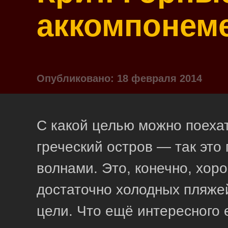
аккомпонем
Опубликовано: 18 февраля 2014
С какой целью можно поехат
греческий остров — так эт
волнами. Это, конечно, хор
достаточно холодных пляж
цели. Что ещё интересного 