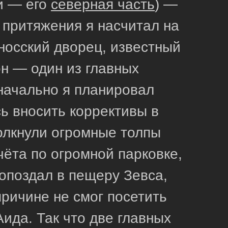
и — его
северная часть
) —
 притяжения я насчитал на
носский дворец, известный
н — один из главных
значально я планировал
ь вносить коррективы в
олкнули огромные толпы
чёта по огромной парковке,
опоздал в пещеру Зевса,
причине не смог посетить
Аида. Так что две главных