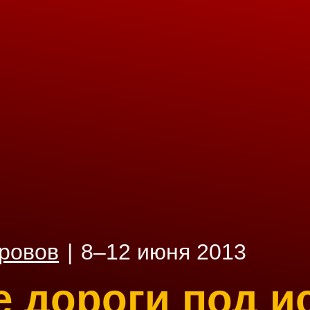
тровов
|
8–12 июня 2013
е дороги под и