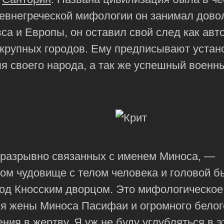
ревнегреческой мифологии он занимал дово
са и Европы, он оставил свой след как авт
а крупных городов. Ему предписывают уста
я своего народа, а так же успешный военн
еразрывно связанных с именем Миноса, —
ом чудовище с телом человека и головой б
под Кносским дворцом. Это мифологическое
ия жены Миноса Пасифаи и огромного белог
ия в жертву. Я уж не буду углубляться в э