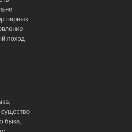
льно
ор первых
новление
ый поход
ыка,
 существо
о быка,
ту