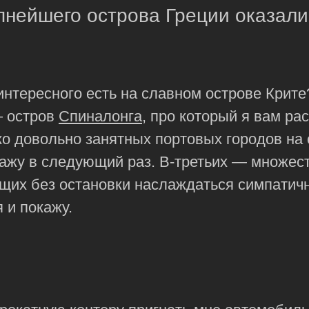
пнейшего острова Греции оказал
интересного есть на славном острове Крит
— остров
Спиналонга
, про который я вам ра
о довольно занятных портовых городов на
кажу в следующий раз. В-третьих — множес
ющих без остановки наслаждаться симпати
 и покажу.