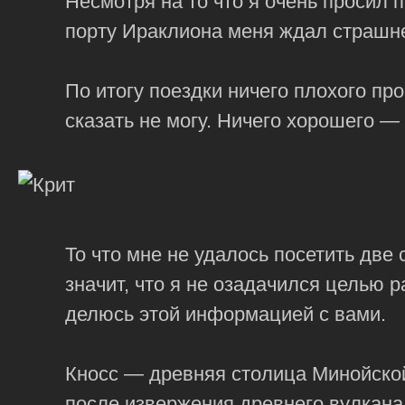
Несмотря на то что я очень просил 
порту Ираклиона меня ждал страшне
По итогу поездки ничего плохого пр
сказать не могу. Ничего хорошего —
То что мне не удалось посетить две
значит, что я не озадачился целью р
делюсь этой информацией с вами.
Кносс — древняя столица Минойской
после извержения древнего вулкан