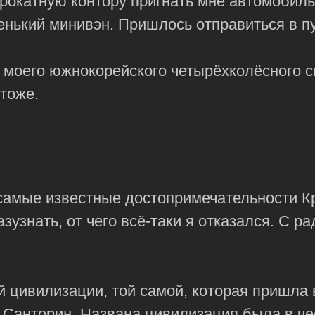
прокатную контору пригнать мне автомобил
нький минивэн. Пришлось отправиться в пу
о моего южнокорейского четырёхколёсного с
 тоже.
 самые известные достопримечательности К
азузнать, от чего всё-таки я отказался. С р
 цивилизации, той самой, которая пришла 
а
Санторин
. Названа цивилизация была в че