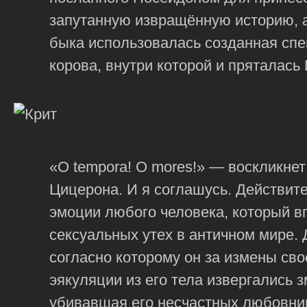
запутанную извращённую историю, а
быка использовалась созданная сп
корова, внутри которой и пряталась
«O tempora! O mores!» — воскликнет
Цицерона. И я соглашусь. Действит
эмоции любого человека, который в
сексуальных утех в античном мире. 
согласно которому он за измены сво
эякуляции из его тела извергались 
убивавшая его несчастных любовни