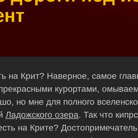
ент
ь на Крит? Наверное, самое глав
о прекрасными курортами, омыва
ошо, но мне для полного вселенско
ей
Ладожского озера
. Так что кип
есть на Крите? Достопримечательн