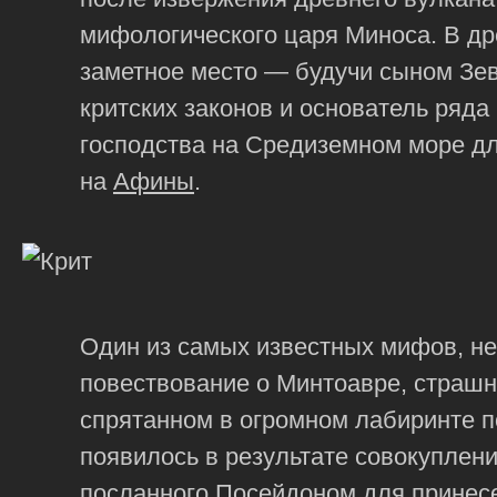
мифологического царя Миноса. В д
заметное место — будучи сыном Зев
критских законов и основатель ряд
господства на Средиземном море дл
на
Афины
.
Один из самых известных мифов, н
повествование о Минтоавре, страшн
спрятанном в огромном лабиринте 
появилось в результате совокуплен
посланного Посейдоном для принесен