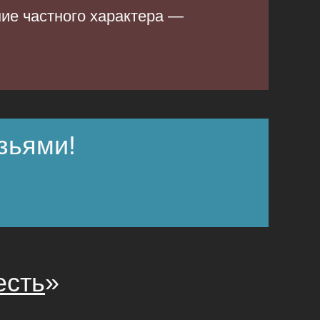
ние частного характера —
зьями!
есть
»