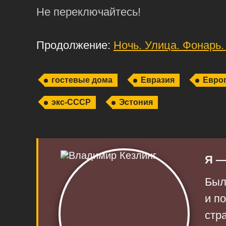
Не переключайтесь!
Продолжение:
Ночь. Улица. Фонарь.
гостевые дома
Евразия
Евро
экс-СССР
Эстония
Я —
Был
и п
стр