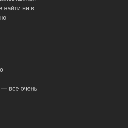
 найти ни в
но
о
 — все очень