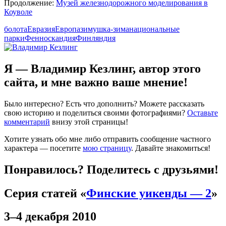
Продолжение:
Музей железнодорожного моделирования в
Коуволе
болота
Евразия
Европа
зимушка-зима
национальные
парки
Фенноскандия
Финляндия
Я — Владимир Кезлинг, автор этого
сайта, и мне важно ваше мнение!
Было интересно? Есть что дополнить? Можете рассказать
свою историю и поделиться своими фотографиями?
Оставьте
комментарий
внизу этой страницы!
Хотите узнать обо мне либо отправить сообщение частного
характера — посетите
мою страницу
. Давайте знакомиться!
Понравилось? Поделитесь с друзьями!
Серия статей «
Финские уикенды — 2
»
3–4 декабря 2010