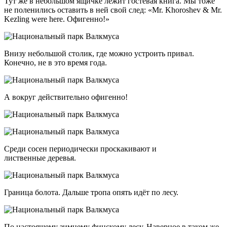
Тут же в небольшом ящичке лежит гостевая книга. Мы тоже
не поленились оставить в ней свой след: «Mr. Khoroshev & Mr.
Kezling were here. Офигенно!»
Внизу небольшой столик, где можно устроить привал.
Конечно, не в это время года.
А вокруг действительно офигенно!
Среди сосен периодически проскакивают и
лиственные деревья.
Граница болота. Дальше тропа опять идёт по лесу.
По настоящему зимнему финскому лесу. Наверное в таком же