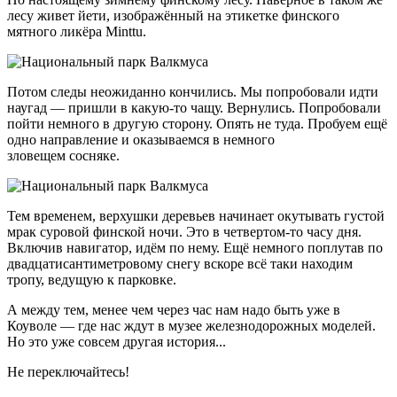
лесу живет йети, изображённый на этикетке финского
мятного ликёра Minttu.
Потом следы неожиданно кончились. Мы попробовали идти
наугад — пришли в
какую-то
чащу. Вернулись. Попробовали
пойти немного в другую сторону. Опять не туда. Пробуем ещё
одно направление и оказываемся в немного
зловещем сосняке.
Тем временем, верхушки деревьев начинает окутывать густой
мрак суровой финской ночи. Это в
четвертом-то
часу дня.
Включив навигатор, идём по нему. Ещё немного поплутав по
двадцатисантиметровому снегу вскоре всё таки находим
тропу, ведущую к парковке.
А между тем, менее чем через час нам надо быть уже в
Коуволе — где нас ждут в музее железнодорожных моделей.
Но это уже совсем другая история...
Не переключайтесь!