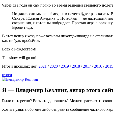
Через два года он сам погиб во время разведывательного полёт
Но даже если мы вернёмся, нам нечего будет рассказать.
Сахаре, Южная Америка… Но война — не настоящий подвиг,
свершения, к которым побуждает. Простая игра в орлянку 
Вроде тифа.
В этот вечер я хочу пожелать вам никогда-никогда не сталкивать
как-нибудь
пробьётся.
Всех с Рождеством!
The show will go on!
Итоги прошлых лет:
2021
/
2020
/
2019
/
2018
/
2017
/
2016
/
201
итоги
Я — Владимир Кезлинг, автор этого сай
Было интересно? Есть что дополнить? Можете рассказать сво
Хотите узнать обо мне либо отправить сообщение частного ха