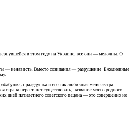
звернувшейся в этом году на Украине, все они — мелочны. О
оты — ненависть. Вместо созидания — разрушение. Ежедневные
му.
прабабушка, прадедушка и его так любившая меня сестра —
я страна перестанет существовать, название моего родного
льких дней пятилетнего советского пацана — это совершенно не