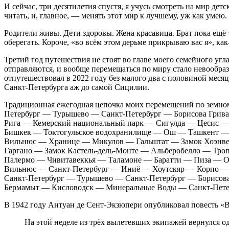
И сейчас, три десятилетия спустя, я учусь смотреть на мир де
читать, и, главное, — менять этот мир к лучшему, уж как умею.
Родители живы. Дети здоровы. Жена красавица. Брат пока ещё т
оберегать. Короче, «во всём этом дерьме прикрываю вас я»,
как
Третий год путешествия не стоят во главе моего семейного угл
отправляются, и вообще перемещаться по миру стало невообраз
отпутешествовал в 2022 году без малого два с половиной меся
Санкт-Петербурга аж до самой Сицилии.
Традиционная ежегодная цепочка моих перемещений по земно
Петербург — Турышево — Санкт-Петербург — Борисова Грив
Рига — Кемерский национальный парк — Сигулда — Цесис —
Бишкек — Токтогульское водохранилище — Ош — Ташкент —
Вильнюс — Хранице — Микулов — Гальштат — Замок Хоэнв
Гаргано — Замок Кастель-дель-Монте — Альберобелло — Тр
Палермо — Чивитавеккья — Таламоне — Баратти — Пиза — 
Вильнюс — Санкт-Петербург — Иниё — Хоутскяр — Корпо —
Санкт-Петербург — Турышево — Санкт-Петербург — Борисов
Бермамыт — Кисловодск — Минеральные Воды — Санкт-Петер
В 1942 году Антуан де Сент-Экзюпери опубликовал повесть «
На этой неделе из трёх вылетевших экипажей вернулся од