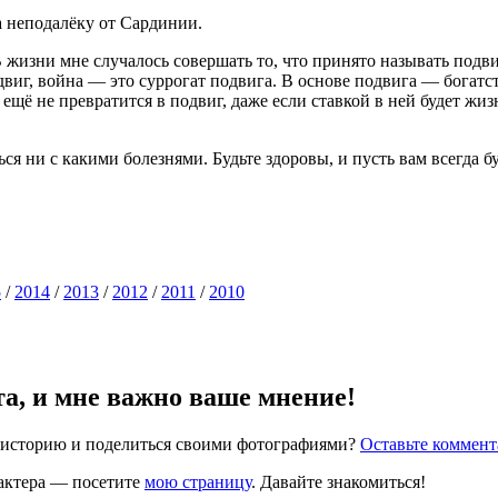
а неподалёку от Сардинии.
 В жизни мне случалось совершать то, что принято называть под
 война — это суррогат подвига. В основе подвига — богатство 
ещё не превратится в подвиг, даже если ставкой в ней будет жиз
ся ни с какими болезнями. Будьте здоровы, и пусть вам всегда бу
5
/
2014
/
2013
/
2012
/
2011
/
2010
та, и мне важно ваше мнение!
ю историю и поделиться своими фотографиями?
Оставьте коммен
рактера — посетите
мою страницу
. Давайте знакомиться!