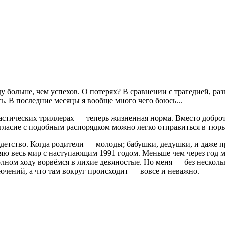
у больше, чем успехов. О потерях? В сравнении с трагедией, ра
ь. В последние месяцы я вообще много чего боюсь...
тастических триллерах — теперь жизненная норма. Вместо добр
гласие с подобным распорядком можно легко отправиться в тюрь
е детство. Когда родители — молоды; бабушки, дедушки, и даже 
ю весь мир с наступающим 1991 годом. Меньше чем через год мо
 полном ходу ворвёмся в лихие девяностые. Но меня — без неско
ючений, а что там вокруг происходит — вовсе и неважно.