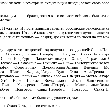
тскими глазами: несмотря на окружающий пиздец делать свою рабо
олько ума не набрался, хотя я в его возрасте всё равно был глу
-то
так.
а. Пусть так. И пусть границы заперты, российские банковские 
имо сложно. Но я всё также считаю путешествия лучшей инвести
ца (если быть точным — 72 дня), доехав летом со своей на тот 
му шару в этот непростой год получилась следующей: Санкт-П
а — Осиновец — Санкт-Петербург — Валдай — Санкт-Петербу
 Санкт-Петербург — Ладожские шхеры — Западный архипелаг 
 Бухара — Самарканд — Такшент — Ош — Токтогульское водо
ерфен — Обертиллиах — Доломитовые Альпы — Венеция — М
опеа — Шилла — Форца-д'Агро — Вулкан Этна — Ачи-Трецца 
Ортоново — Специя — Чинкве-Терре — Специя — Мотта-Балу
 Утё — Нагу — Паргас — Воухенсаари — Леми — Лаппеенрант
а Грива — Коккорево — Санкт-Петербург — Минеральные Воды
бург — Новгород — Санкт-Петербург — Новгород — Санкт-Пе
Военный лётчик». Там были следующие строки:
ин. Стало быть, шансов очень мало.