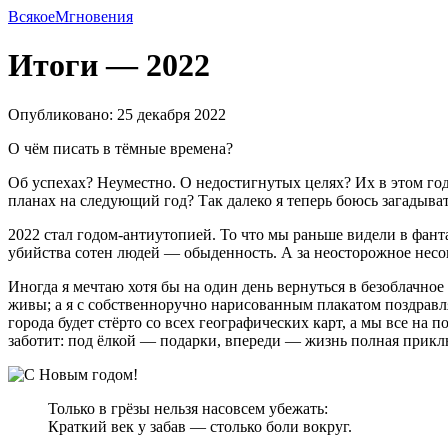
Всякое
Мгновения
Итоги — 2022
Опубликовано: 25 декабря 2022
О чём писать в тёмные времена?
Об успехах? Неуместно. О недостигнутых целях? Их в этом год
планах на следующий год? Так далеко я теперь боюсь загадыват
2022 стал годом-антиутопией. То что мы раньше видели в фан
убийства сотен людей — обыденность. А за неосторожное несо
Иногда я мечтаю хотя бы на один день вернуться в безоблачно
живы; а я с собственноручно нарисованным плакатом поздравля
города будет стёрто со всех географических карт, а мы все на
заботит: под ёлкой — подарки, впереди — жизнь полная прикл
Только в грёзы нельзя насовсем убежать:
Краткий век у забав — столько боли вокруг.