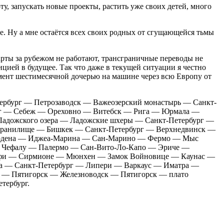
ту, запускать новые проекты, растить уже своих детей, много
пее. Ну а мне остаётся всех своих родных от сгущающейся тьмы
карты за рубежом не работают, трансграничные переводы не
цией в будущее. Так что даже в текущей ситуации я честно
момент шестимесячной дочерью на машине через всю Европу от
етербург — Петрозаводск — Важеозерский монастырь — Санкт-
рг — Себеж — Ореховно — Витебск — Рига — Юрмала —
Ладожского озера — Ладожские шхеры — Санкт-Петербург —
хранилище — Бишкек — Санкт-Петербург — Верхнедвинск —
одена — Иджеа-Марина — Сан-Марино — Фермо — Мыс
— Чефалу — Палермо — Сан-Вито-Ло-Капо — Эриче —
ффи — Сирмионе — Мюнхен — Замок Войновице — Каунас —
а — Санкт-Петербург — Липери — Варкаус — Иматра —
 — Пятигорск — Железноводск — Пятигорск — плато
тербург.