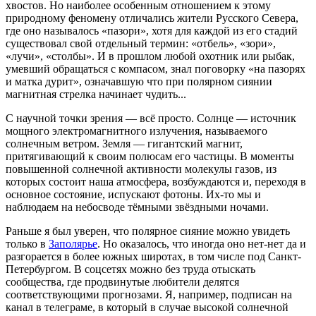
хвостов. Но наиболее особенным отношением к этому
природному феномену отличались жители Русского Севера,
где оно называлось «пазори», хотя для каждой из его стадий
существовал свой отдельный термин: «отбель», «зори»,
«лучи», «столбы». И в прошлом любой охотник или рыбак,
умевший обращаться с компасом, знал поговорку «на пазорях
и матка дурит», означавшую что при полярном сиянии
магнитная стрелка начинает чудить...
С научной точки зрения — всё просто. Солнце — источник
мощного электромагнитного излучения, называемого
солнечным ветром. Земля — гигантский магнит,
притягивающий к своим полюсам его частицы. В моменты
повышенной солнечной активности молекулы газов, из
которых состоит наша атмосфера, возбуждаются и, переходя в
основное состояние, испускают
фотоны. Их-то
мы и
наблюдаем на небосводе тёмными звёздными ночами.
Раньше я был уверен, что полярное сияние можно увидеть
только в
Заполярье
. Но оказалось, что иногда оно нет-нет да и
разгорается в более южных широтах, в том числе под Санкт-
Петербургом. В соцсетях можно без труда отыскать
сообщества, где продвинутые любители делятся
соответствующими прогнозами. Я, например, подписан на
канал в телеграме, в который в случае высокой солнечной