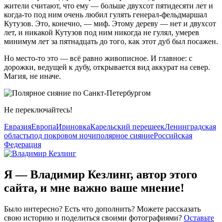
жители считают, что ему — больше двухсот пятидесяти лет и
когда-то
под ним очень любил гулять генерал-фельдмаршал
Кутузов. Это, конечно, — миф. Этому дереву — нет и двухсот
лет, и никакой Кутузов под ним никогда не гулял, умерев
минимум лет за пятнадцать до того, как этот дуб был посажен.
Но
место-то
это — всё равно живописное. И главное: с
дорожки, ведущей к дубу, открывается вид аккурат на север.
Магия, не иначе.
Не переключайтесь!
Евразия
Европа
Ириновка
Карельский перешеек
Ленинградская
область
под покровом ночи
полярное сияние
Российская
Федерация
Я — Владимир Кезлинг, автор этого
сайта, и мне важно ваше мнение!
Было интересно? Есть что дополнить? Можете рассказать
свою историю и поделиться своими фотографиями?
Оставьте