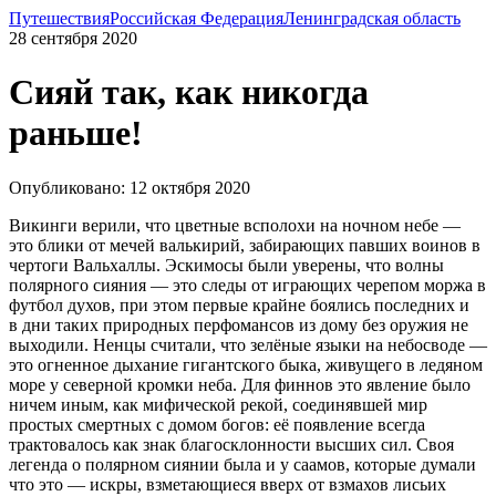
Путешествия
Российская Федерация
Ленинградская область
28 сентября 2020
Сияй так, как никогда
раньше!
Опубликовано: 12 октября 2020
Викинги верили, что цветные всполохи на ночном небе —
это блики от мечей валькирий, забирающих павших воинов в
чертоги Вальхаллы. Эскимосы были уверены, что волны
полярного сияния — это следы от играющих черепом моржа в
футбол духов, при этом первые крайне боялись последних и
в дни таких природных перфомансов из дому без оружия не
выходили. Ненцы считали, что зелёные языки на небосводе —
это огненное дыхание гигантского быка, живущего в ледяном
море у северной кромки неба. Для финнов это явление было
ничем иным, как мифической рекой, соединявшей мир
простых смертных с домом богов: её появление всегда
трактовалось как знак благосклонности высших сил. Своя
легенда о полярном сиянии была и у саамов, которые думали
что это — искры, взметающиеся вверх от взмахов лисьих