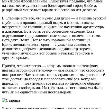
Михаилом Ярославовичем. Существует предание, что ранее
на этом месте существовал более древний город Любим,
разорённый монголо-татарами за несколько лет до этого.
В Старице есть всё, что нужно для души — и тишина русской
глубинки, и провинциальный шарм, и местные совсем
неагрессивные гопники, и чудесные памятники архитектуры
и живописи. Есть богатое историческое наследие. Есть
окружающие город живописные холмы с полями и лесами.
Есть даже Волга. Нет только нормальной гостиницы.
Единственная на весь город — с ужасным совковым
ремонтом и добрыми женщинами-администраторами,
увлечённо мучающих вопросами нечастых туристов о
других городах.
Причём, что интересно — когда мы звонили по телефону,
пытаясь забронировать номер — нам сказали, что свободных
номеров нет. Нам это показалось странным, и мы решили всё-
таки доехать до города и попробовать ещё раз. Когда мы
приехали — практически все номера мифическим образом
оказались свободными. На трёх этажах гостиницы мы были
чуть ли не единственными постояльцами.
Зато по городу можно долго не спеша гулять, рассматривая