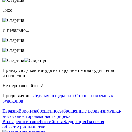
Тихо.
И печально...
Приеду сюда
как-нибудь
на пару дней когда будет тепло
и солнечно.
Не переключайтесь!
Продолжение:
Ледяная пещера или Страна подземных
рудокопов
Евразия
Европа
заброшенное
заброшенные церкви
зимушка-
зима
малые города
монастыри
река
Волга
религиозное
Российская Федерация
Тверская
область
христианство