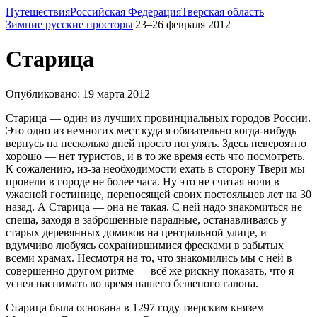
Путешествия
Российская Федерация
Тверская область
Зимние русские просторы
|
23–26 февраля 2012
Старица
Опубликовано: 19 марта 2012
Старица — один из лучших провинциальных городов России.
Это одно из немногих мест куда я обязательно
когда-нибудь
вернусь на несколько дней просто погулять. Здесь невероятно
хорошо — нет туристов, и в то же время есть что посмотреть.
К сожалению, из-за необходимости ехать в сторону Твери мы
провели в городе не более часа. Ну это не считая ночи в
ужасной гостинице, переносящей своих постояльцев лет на 30
назад. А Старица — она не такая. С ней надо знакомиться не
спеша, заходя в заброшенные парадные, останавливаясь у
старых деревянных домиков на центральной улице, и
вдумчиво любуясь сохранившимися фресками в забытых
всеми храмах. Несмотря на то, что знакомились мы с ней в
совершенно другом ритме — всё же рискну показать, что я
успел наснимать во время нашего бешеного галопа.
Старица была основана в 1297 году тверским князем