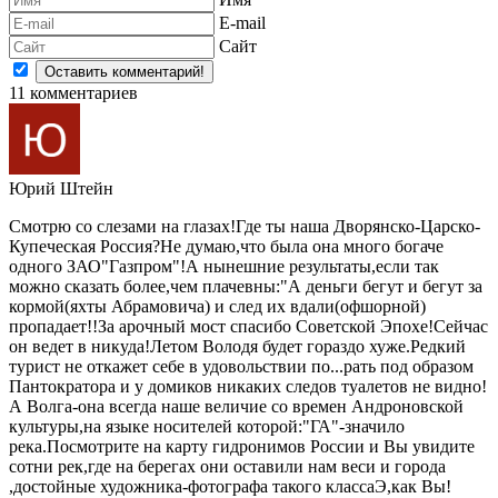
E-mail
Сайт
11
комментариев
Юрий Штейн
Смотрю со слезами на глазах!Где ты наша Дворянско-Царско-
Купеческая Россия?Не думаю,что была она много богаче
одного ЗАО"Газпром"!А нынешние результаты,если так
можно сказать более,чем плачевны:"А деньги бегут и бегут за
кормой(яхты Абрамовича) и след их вдали(офшорной)
пропадает!!За арочный мост спасибо Советской Эпохе!Сейчас
он ведет в никуда!Летом Володя будет гораздо хуже.Редкий
турист не откажет себе в удовольствии по...рать под образом
Пантократора и у домиков никаких следов туалетов не видно!
А Волга-она всегда наше величие со времен Андроновской
культуры,на языке носителей которой:"ГА"-значило
река.Посмотрите на карту гидронимов России и Вы увидите
сотни рек,где на берегах они оставили нам веси и города
,достойные художника-фотографа такого классаЭ,как Вы!