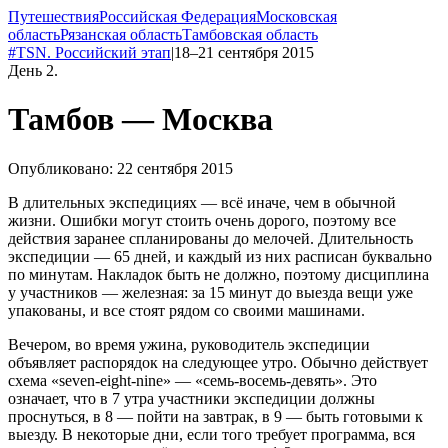
Путешествия
Российская Федерация
Московская
область
Рязанская область
Тамбовская область
#TSN. Российский этап
|
18–21 сентября 2015
День 2.
Тамбов — Москва
Опубликовано: 22 сентября 2015
В длительных экспедициях — всё иначе, чем в обычной
жизни. Ошибки могут стоить очень дорого, поэтому все
действия заранее спланированы до мелочей. Длительность
экспедиции — 65 дней, и каждый из них расписан буквально
по минутам. Накладок быть не должно, поэтому дисциплина
у участников — железная: за 15 минут до выезда вещи уже
упакованы, и все стоят рядом со своими машинами.
Вечером, во время ужина, руководитель экспедиции
объявляет распорядок на следующее утро. Обычно действует
схема «seven-eight-nine» — «семь-восемь-девять». Это
означает, что в 7 утра участники экспедиции должны
проснуться, в 8 — пойти на завтрак, в 9 — быть готовыми к
выезду. В некоторые дни, если того требует программа, вся