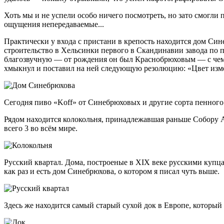
Хоть мы и не успели особо ничего посмотреть, но зато смогли
ощущения непередаваемые...
Практически у входа с пристани в крепость находится дом С
строительство в Хельсинки первого в Скандинавии завода по 
благозвучную — от рождения он был Краснобрюховым — с чем и 
хмыкнул и поставил на ней следующую резолюцию: «Цвет изме
Сегодня пиво «Koff» от Синебрюховых и другие сорта пенног
Рядом находится колокольня, принадлежавшая раньше Собору А
всего 3 во всём мире.
Русский квартал. Дома, построеные в XIX веке русскими купц
как раз и есть дом Синебрюхова, о котором я писал чуть выше.
Здесь же находится самый старый сухой док в Европе, который