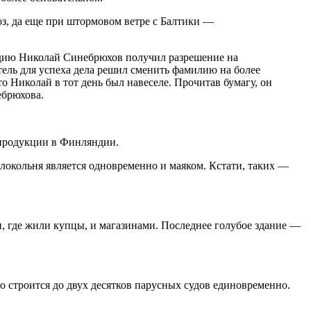
оз, да еще при штормовом ветре с Балтики —
яндию Николай Синебрюхов получил разрешение на
тель для успеха дела решил сменить фамилию на более
 Николай в тот день был навеселе. Прочитав бумагу, он
ебрюхова.
 продукции в Финляндии.
локольня является одновременно и маяком. Кстати, таких —
и, где жили купцы, и магазинами. Последнее голубое здание —
о строится до двух десятков парусных судов единовременно.