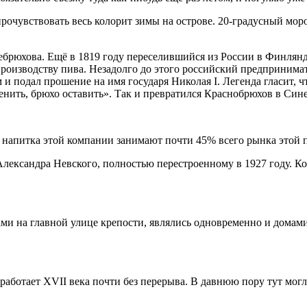
 прочувствовать весь колорит зимы на острове. 20-градусный мор
инебрюхова. Ещё в 1819 году переселившийся из России в Финл
производству пива. Незадолго до этого российский предпринима
подал прошение на имя государя Николая I. Легенда гласит, что
нить, брюхо оставить». Так и превратился Краснобрюхов в Син
о напитка этой компании занимают почти 45% всего рынка этой
лександра Невского, полностью перестроенному в 1927 году. Ко
ами на главной улице крепости, являлись одновременно и домам
 работает XVII века почти без перерыва. В давнюю пору тут могл