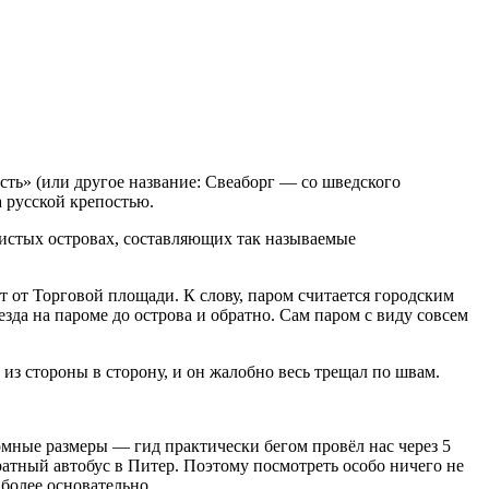
ть» (или другое название: Свеаборг — со шведского
 русской крепостью.
истых островах, составляющих так называемые
 от Торговой площади. К слову, паром считается городским
зда на пароме до острова и обратно. Сам паром с виду совсем
из стороны в сторону, и он жалобно весь трещал по швам.
громные размеры — гид практически бегом провёл нас через 5
ратный автобус в Питер. Поэтому посмотреть особо ничего не
более основательно...