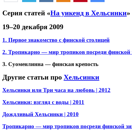
Серия статей «
На уикенд в Хельсинки
»
19–20 декабря 2009
1. Первое знакомство с финской столицей
2. Тропикарио — мир тропиков посреди финской
3. Суоменлинна — финская крепость
Другие статьи про
Хельсинки
Хельсинки или Три часа на любовь
| 2012
Хельсинки: взгляд с воды
| 2011
Дождливый Хельсинки
| 2010
Тропикарио — мир тропиков посреди финской з