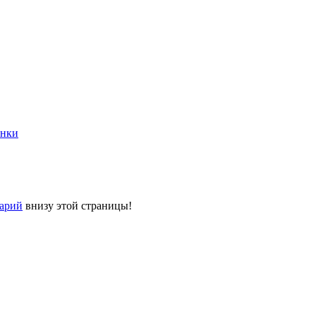
инки
тарий
внизу этой страницы!