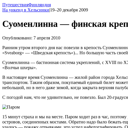
Путешествия
Финляндия
На уикенд в Хельсинки
|
19–20 декабря 2009
Суоменлинна — финская креп
Опубликовано: 7 апреля 2010
Ранним утром второго дня нас повезли в крепость Суоменлинн
«Sveaborg» — «Шведская крепость»)... Но большую часть свое
Суоменлинна — бастионная система укреплений, с XVIII по X
«Волчьи шхеры».
В настоящее время Суоменлинна — жилой район города Хельсин
транспортом. Таким образом, покупаемый единый билет может с 
небольшой, но в него даже зимой, когда закрыта верхняя палуба
С погодой нам, что не удивительно, не повезло. Был 20-граду
15 минут страха и мы на месте. Паром ходит раз в час, поэтом
островов, соединенных мостами. Обратно надо было бежать еще
удалось — покажу отрывками, что успел нафотографировать. О