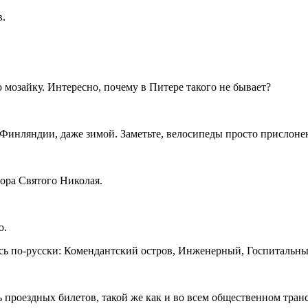
в.
ю мозайку. Интересно, почему в Питере такого не бывает?
инляндии, даже зимой. Заметьте, велосипеды просто прислонены
ора Святого Николая.
ю.
сь по-русски: Комендантский остров, Инженерный, Госпитальны
ь проездных билетов, такой же как и во всем общественном тран