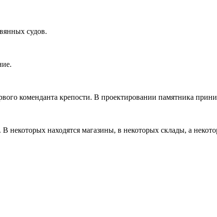
евянных судов.
ние.
вого коменданта крепости. В проектировании памятника принима
 В некоторых находятся магазины, в некоторых склады, а некот