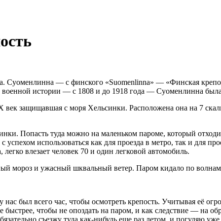
ость
а. Суоменлинна — с финского «Suomenlinna» — «Финская крепос
й военной истории — с 1808 и до 1918 года — Суоменлинна была
X век защищавшая с моря Хельсинки. Расположена она на 7 скал
ки. Попасть туда можно на маленьком пароме, который отходит
успехом использоваться как для проезда в метро, так и для прое
, легко влезает человек 70 и один легковой автомобиль.
сный мороз и ужасный шквальный ветер. Паром кидало по волнам 
у у нас был всего час, чтобы осмотреть крепость. Учитывая её о
 быстрее, чтобы не опоздать на паром, и как следствие — на об
бязательно съезжу туда
как-нибудь
еще раз летом, и погуляю уже 