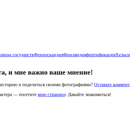
олицы государств
Фенноскандия
Финляндия
фортификация
Хельс
та, и мне важно ваше мнение!
ю историю и поделиться своими фотографиями?
Оставьте коммен
рактера — посетите
мою страницу
. Давайте знакомиться!