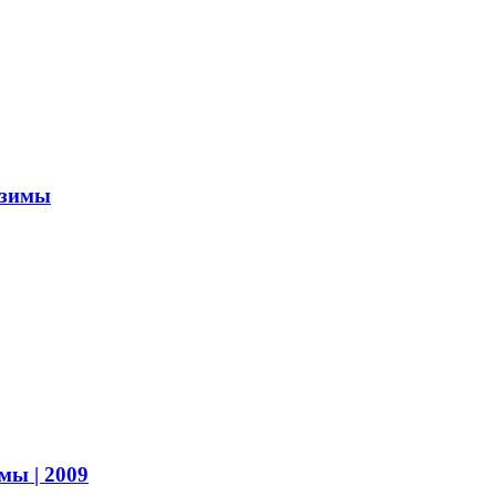
 зимы
имы
| 2009