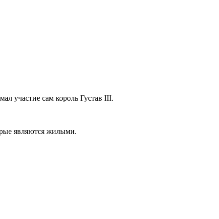
л участие сам король Густав III.
орые являются жилыми.