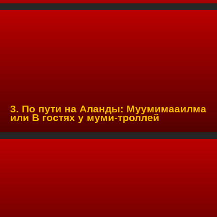
3. По пути на Аланды: Муумимааилма
или В гостях у муми-троллей