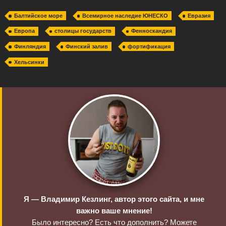
Балтийское море
Всемирное наследие ЮНЕСКО
Евразия
Европа
столицы государств
Фенноскандия
Финляндия
Финский залив
фортификация
Хельсинки
Я — Владимир Кезлинг, автор этого сайта, и мне
важно ваше мнение!
Было интересно? Есть что дополнить? Можете