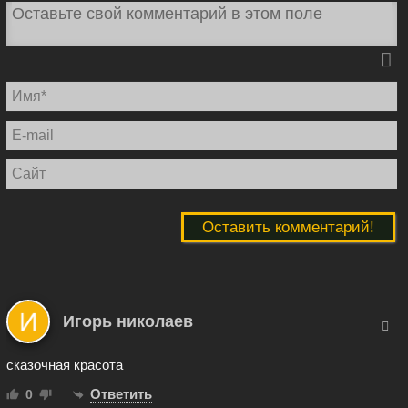
И
E
ma
С
Игорь николаев
сказочная красота
Ответить
0