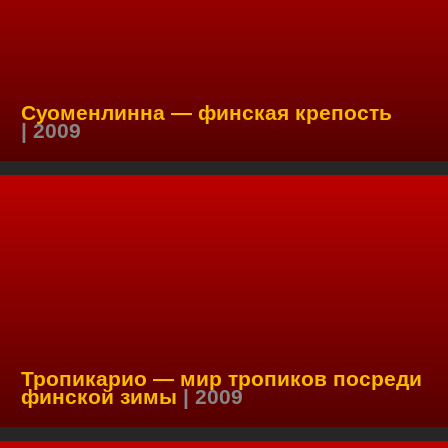
Суоменлинна — финская крепость
| 2009
Тропикарио — мир тропиков посреди
финской зимы
| 2009