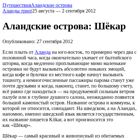
Путешествия
Аландские острова
Аланды трип
|
25 августа — 2 сентября 2012
Аландские острова: Шёкар
Опубликовано: 27 сентября 2012
Если плыть от
Аланда
на юго-восток, то примерно через два с
половиной часа, когда окончательно укачает от балтийского
шторма, когда медленно проплывающие мимо маленькие
островки не будут вызывать абсолютно никаких эмоций,
когда кофе и булочки из местного кафе начнут вызывать
тошноту, а немногочисленные пассажиры парома станут уже
почти друзьями и когда, наконец, станет, по большому счету,
всё равно где находиться — на продуваемой сильным ветром
палубе или в глубине душного салона, неожиданно появится
большой каменистый остров. Название острова и коммуны, к
которой он относится, совпадают. На шведском, а на Аландах,
напомню, именно шведский язык является государственным,
их название пишется Kökar, а вот произносится это
как «Шёкар».
Шёкар — самый красивый и живописный из обитаемых