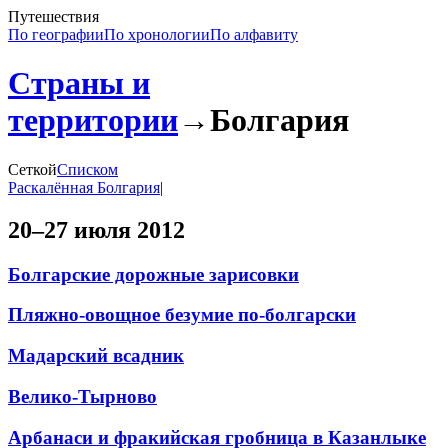
Путешествия
По географии
По хронологии
По алфавиту
Страны и
территории
→
Болгария
Сеткой
Списком
Раскалённая Болгария
|
20–27 июля 2012
Болгарские дорожные зарисовки
Пляжно-овощное безумие по-болгарски
Мадарский всадник
Велико-Тырново
Арбанаси и фракийская гробница в Казанлыке