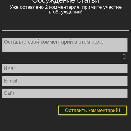
Обсуждение статьи
Уже оставлено 2 комментария, примите участие
в обсуждении!
И
E
ma
С