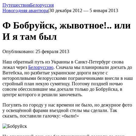
Путешествия
Белоруссия
Новогодняя авантюра
|
30 декабря 2012 — 5 января 2013
Ф Бобруйск, жывотное!.. или
И я там был
Опубликовано: 25 февраля 2013
Наш обратный путь из Украины в Санкт-Петербург снова
лежал через
Белоруссию
. Сначала мы планировали доехать до
Витебска, но разбитые украинские дороги вкупе с
неторопливыми белорусскими пограничниками внесли в наш
стройный план некую сумятицу. Поэтому поздней ночью
совсем обессилившие мы доехали только до Бобруйска, в
центре которого и решили заночевать.
Погулять по городу у нас времени не было, но дежурное фото
у освещённой фарами въездной стелы мы сделали. Так
сказать, поставили галочку: «были!»