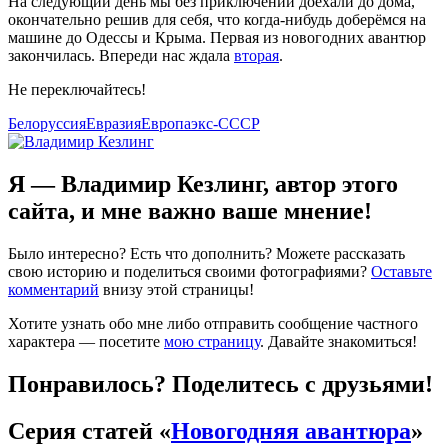
На следующий день мы без приключений доехали до дома,
окончательно решив для себя, что
когда-нибудь
доберёмся на
машине до Одессы и Крыма. Первая из новогодних авантюр
закончилась. Впереди нас ждала
вторая
.
Не переключайтесь!
Белоруссия
Евразия
Европа
экс-СССР
Я — Владимир Кезлинг, автор этого
сайта, и мне важно ваше мнение!
Было интересно? Есть что дополнить? Можете рассказать
свою историю и поделиться своими фотографиями?
Оставьте
комментарий
внизу этой страницы!
Хотите узнать обо мне либо отправить сообщение частного
характера — посетите
мою страницу
. Давайте знакомиться!
Понравилось? Поделитесь с друзьями!
Серия статей «
Новогодняя авантюра
»