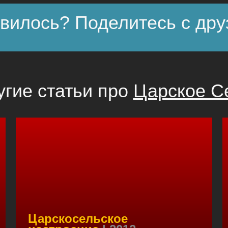
вилось? Поделитесь с дру
угие статьи про
Царское С
Царскосельское