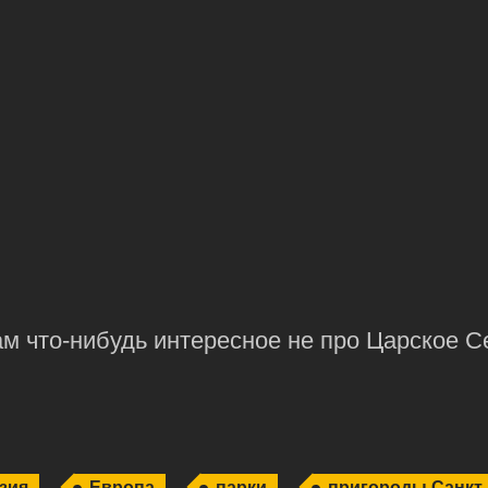
вам
что-нибудь
интересное не про Царское С
зия
Европа
парки
пригороды Санкт