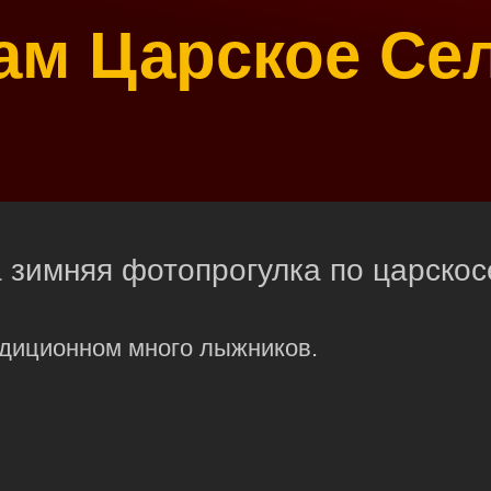
ам Царское Се
 зимняя фотопрогулка по царскос
адиционном много лыжников.