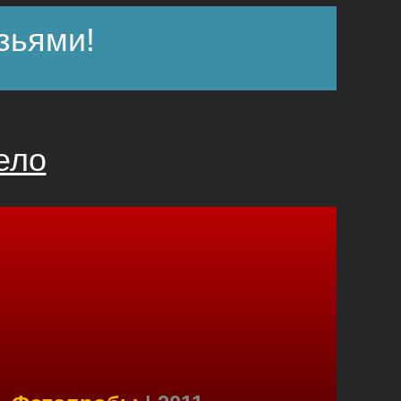
зьями!
ело