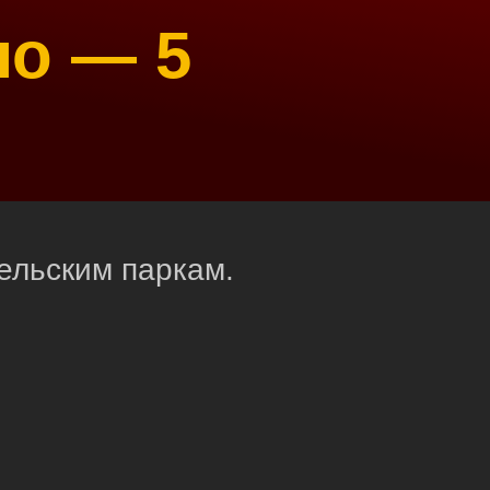
ло — 5
ельским паркам.