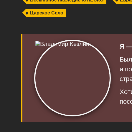
Царское Село
Я —
Был
и п
стр
Хот
пос