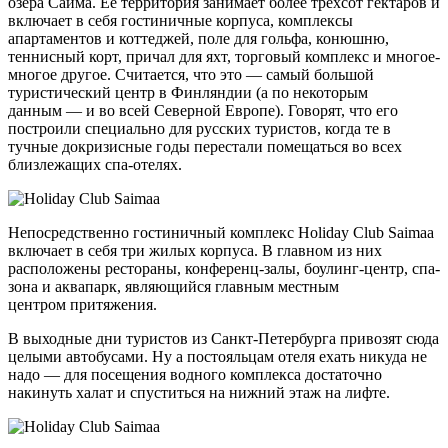
озера Сайма. Её территория занимает более трёхсот гектаров и
включает в себя гостиничные корпуса, комплексы
апартаментов и коттеджей, поле для гольфа, конюшню,
теннисный корт, причал для яхт, торговый комплекс и многое-
многое другое. Считается, что это — самый большой
туристический центр в Финляндии (а по некоторым
данным — и во всей Северной Европе). Говорят, что его
построили специально для русских туристов, когда те в
тучные докризисные годы перестали помещаться во всех
близлежащих спа-отелях.
Непосредственно гостиничный комплекс Holiday Club Saimaa
включает в себя три жилых корпуса. В главном из них
расположены рестораны, конференц-залы, боулинг-центр, спа-
зона и аквапарк, являющийся главным местным
центром притяжения.
В выходные дни туристов из Санкт-Петербурга привозят сюда
целыми автобусами. Ну а постояльцам отеля ехать никуда не
надо — для посещения водного комплекса достаточно
накинуть халат и спуститься на нижний этаж на лифте.