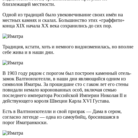
близлежащей местности.
Одной из традиций было увековечивание своих имён на
местных камнях и скалах. Большинство этих «граффити»
конца XIX начала XX века сохранились до сих пор.
Традиция, кстати, хоть и немного видоизменилась, но вполне
себе жива и в наши дни.
В 1903 году рядом с порогом был построен каменный отель-
замок Валтионхотелли, в наши дни являющийся одним из
символов Иматры. За прошедшие сто с гаком лет его стены
повидали немало коронованных особ, включая семью
последнего императора Российской Империи Николая II и
действующего короля Швеции Карла XVI Густава.
Есть в Валтионхотелли и свой призрак — Дама в сером,
согласно легенде — одна из самоубийц, бросившаяся в
порог Иматранкоски.