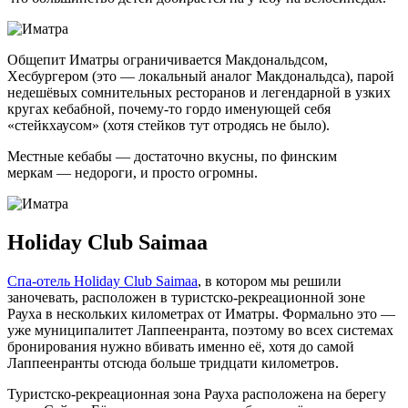
Общепит Иматры ограничивается Макдональдсом,
Хесбургером (это — локальный аналог Макдональдса), парой
недешёвых сомнительных ресторанов и легендарной в узких
кругах кебабной,
почему-то
гордо именующей себя
«стейкхаусом» (хотя стейков тут отродясь не было).
Местные кебабы — достаточно вкусны, по финским
меркам — недороги, и просто огромны.
Holiday Club Saimaa
Спа-отель Holiday Club Saimaa
, в котором мы решили
заночевать, расположен в туристско-рекреационной зоне
Рауха в нескольких километрах от Иматры. Формально это —
уже муниципалитет Лаппеенранта, поэтому во всех системах
бронирования нужно вбивать именно её, хотя до самой
Лаппеенранты отсюда больше тридцати километров.
Туристско-рекреационная зона Рауха расположена на берегу