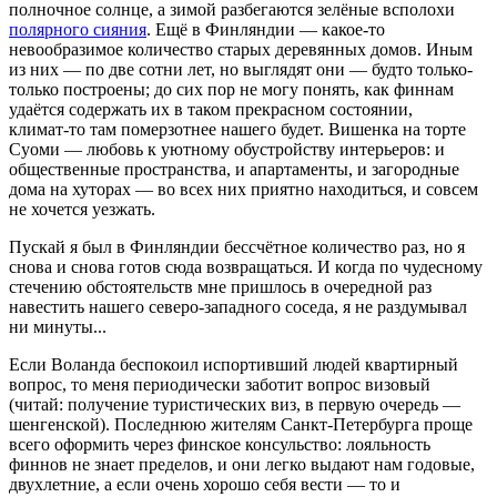
полночное солнце, а зимой разбегаются зелёные всполохи
полярного сияния
. Ещё в Финляндии —
какое-то
невообразимое количество старых деревянных домов. Иным
из них — по две сотни лет, но выглядят они — будто только-
только построены; до сих пор не могу понять, как финнам
удаётся содержать их в таком прекрасном состоянии,
климат-то
там померзотнее нашего будет. Вишенка на торте
Суоми — любовь к уютному обустройству интерьеров: и
общественные пространства, и апартаменты, и загородные
дома на хуторах — во всех них приятно находиться, и совсем
не хочется уезжать.
Пускай я был в Финляндии бессчётное количество раз, но я
снова и снова готов сюда возвращаться. И когда по чудесному
стечению обстоятельств мне пришлось в очередной раз
навестить нашего северо-западного соседа, я не раздумывал
ни минуты...
Если Воланда беспокоил испортивший людей квартирный
вопрос, то меня периодически заботит вопрос визовый
(читай: получение туристических виз, в первую очередь —
шенгенской). Последнюю жителям Санкт-Петербурга проще
всего оформить через финское консульство: лояльность
финнов не знает пределов, и они легко выдают нам годовые,
двухлетние, а если очень хорошо себя вести — то и