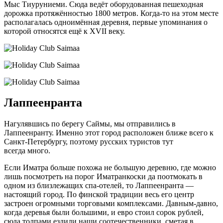
Мыс Тиуруниеми. Сюда ведёт оборудованная пешеходная
дорожка протяжённостью 1800 метров.
Когда-то
на этом месте
располагалась одноимённая деревня, первые упоминания о
которой относятся ещё к XVII веку.
Лаппеенранта
Нагулявшись по берегу Саймы, мы отправились в
Лаппеенранту. Именно этот город расположен ближе всего к
Санкт-Петербургу, поэтому русских туристов тут
всегда много.
Если Иматра больше похожа не большую деревню, где можно
лишь посмотреть на порог Иматранкоски да поотмокать в
одном из близлежащих спа-отелей, то Лаппеенранта —
настоящий город. По финской традиции весь его центр
застроен огромными торговыми комплексами. Давным-давно,
когда деревья были большими, и евро стоил сорок рублей,
сюда толпами ездили наши соотечественники, сметая в