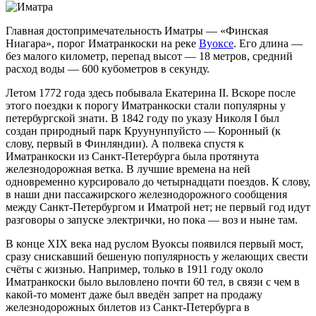
Главная достопримечательность Иматры — «Финская
Ниагара», порог Иматранкоски на реке
Вуоксе
. Его длина —
без малого километр, перепад высот — 18 метров, средний
расход воды — 600 кубометров в секунду.
Летом 1772 года здесь побывала Екатерина II. Вскоре после
этого поездки к порогу Иматранкоски стали популярны у
петербургской знати. В 1842 году по указу Николя I был
создан природный парк Круунунпуйсто — Коронный (к
слову, первый в Финляндии). А полвека спустя к
Иматранкоски из Санкт-Петербурга была протянута
железнодорожная ветка. В лучшие времена на ней
одновременно курсировало до четырнадцати поездов. К слову,
в наши дни пассажирского железнодорожного сообщения
между Санкт-Петербургом и Иматрой нет; не первый год идут
разговоры о запуске электрички, но пока — воз и ныне там.
В конце XIX века над руслом Вуоксы появился первый мост,
сразу снискавший бешеную популярность у желающих свести
счёты с жизнью. Например, только в 1911 году около
Иматранкоски было выловлено почти 60 тел, в связи с чем в
какой-то
момент даже был введён запрет на продажу
железнодорожных билетов из Санкт-Петербурга в