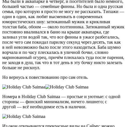
Мы были в аквапарке в четверг, и посетителей было немного,
большей частью — семейные финны. Но была и одна русская
семья, про которую я просто не могу не рассказать. Типажи —
один в один, как любят высмеивать в современных
юмористических шоу: затюканный мужик и крикливая
толстая баба, обоим — около полтинника. Затюканный мужик
постоянно вваливался в баню на крыше аквапарка, где
заливал угли водой так, что все финны в ужасе разбегались,
после чего сам покидал парилку секунд через десять, так как
в ней невозможно было после этого находиться. Баба шумно
ворчала и по часу плескалась в уличной бочке, словно
маринованный огурец, причём плюхалась туда после парения,
не заходя в душ, так что в тот день в эту бочку никто залезать
больше не рискнул.
Но вернусь к повествованию про сам отель.
Номера в Holiday Club Saimaa — простые и уютные: с одной
стороны — финский минимализм, ничего лишнего; с
другой — всё необходимое есть в наличии.
Из окон открываются прекрасные виды на Сайму: можно