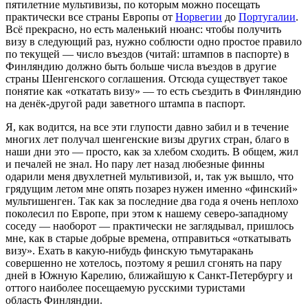
пятилетние мультивизы, по которым можно посещать
практически все страны Европы от
Норвегии
до
Португалии
.
Всё прекрасно, но есть маленький нюанс: чтобы получить
визу в следующий раз, нужно соблюсти одно простое правило
по текущей — число въездов (читай: штампов в паспорте) в
Финляндию должно быть больше числа въездов в другие
страны Шенгенского соглашения. Отсюда существует такое
понятие как «откатать визу» — то есть съездить в Финляндию
на денёк-другой ради заветного штампа в паспорт.
Я, как водится, на все эти глупости давно забил и в течение
многих лет получал шенгенские визы других стран, благо в
наши дни это — просто, как за хлебом сходить. В общем, жил
и печалей не знал. Но пару лет назад любезные финны
одарили меня двухлетней мультивизой, и, так уж вышло, что
грядущим летом мне опять позарез нужен именно «финский»
мультишенген. Так как за последние два года я очень неплохо
поколесил по Европе, при этом к нашему северо-западному
соседу — наоборот — практически не заглядывал, пришлось
мне, как в старые добрые времена, отправиться «откатывать
визу». Ехать в
какую-нибудь
финскую тьмутаракань
совершенно не хотелось, поэтому я решил сгонять на пару
дней в Южную Карелию, ближайшую к Санкт-Петербургу и
оттого наиболее посещаемую русскими туристами
область Финляндии.