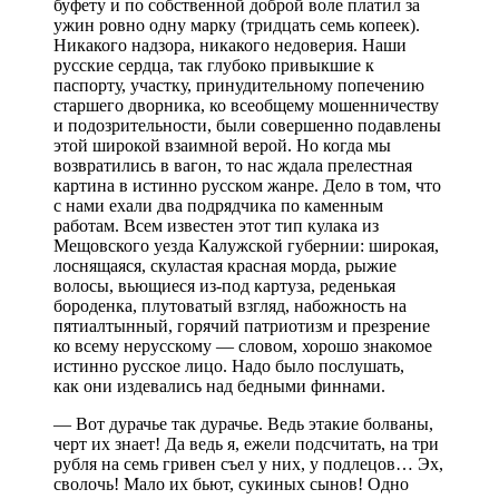
буфету и по собственной доброй воле платил за
ужин ровно одну марку (тридцать семь копеек).
Никакого надзора, никакого недоверия. Наши
русские сердца, так глубоко привыкшие к
паспорту, участку, принудительному попечению
старшего дворника, ко всеобщему мошенничеству
и подозрительности, были совершенно подавлены
этой широкой взаимной верой. Но когда мы
возвратились в вагон, то нас ждала прелестная
картина в истинно русском жанре. Дело в том, что
с нами ехали два подрядчика по каменным
работам. Всем известен этот тип кулака из
Мещовского уезда Калужской губернии: широкая,
лоснящаяся, скуластая красная морда, рыжие
волосы, вьющиеся из-под картуза, реденькая
бороденка, плутоватый взгляд, набожность на
пятиалтынный, горячий патриотизм и презрение
ко всему нерусскому — словом, хорошо знакомое
истинно русское лицо. Надо было послушать,
как они издевались над бедными финнами.
— Вот дурачье так дурачье. Ведь этакие болваны,
черт их знает! Да ведь я, ежели подсчитать, на три
рубля на семь гривен съел у них, у подлецов… Эх,
сволочь! Мало их бьют, сукиных сынов! Одно