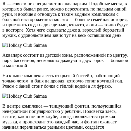
Я — совсем не специалист по аквапаркам. Подобные места, в
которых я бывал ранее, можно пересчитать по пальцам одной
руки, и вообще я отношусь к таким водным комплексам с
большой настороженностью: это — больше семейная история,
и приезжать сюда надо с детьми, кто-кто, а они — точно будут
в восторге. Хотя чего скрывать: даже я, взрослый бородатый
мужик, с удовольствием завис тут на весь оставшийся день.
Аквапарк состоит из детской зоны, расположенной по центру,
пары бассейнов, нескольких джакузи и двух горок — большой
и маленькой.
На крыше комплекса есть открытый бассейн, работающий
только летом, и баня на дровах, которую топят круглый год.
Рядом с баней стоит бочка с тёплой водой а ля фурако.
В центре комплекса — танцующий фонтан, пользующийся
невероятной популярностью у ребятни. Подсветка здесь,
кстати, как в ночном клубе, и когда включается громкая
музыка, а происходит это каждый час, и фонтан оживает,
начиная переливаться разными цветами, создаётся