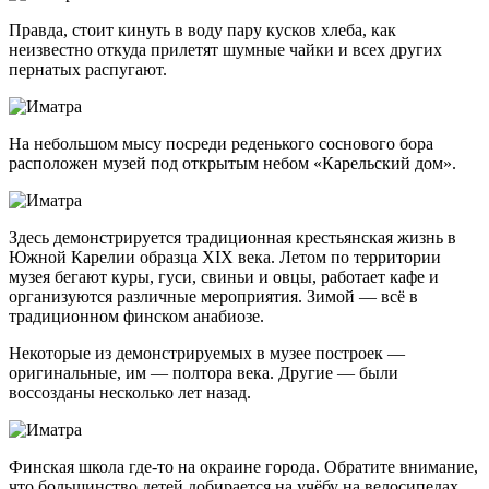
Правда, стоит кинуть в воду пару кусков хлеба, как
неизвестно откуда прилетят шумные чайки и всех других
пернатых распугают.
На небольшом мысу посреди реденького соснового бора
расположен музей под открытым небом «Карельский дом».
Здесь демонстрируется традиционная крестьянская жизнь в
Южной Карелии образца XIX века. Летом по территории
музея бегают куры, гуси, свиньи и овцы, работает кафе и
организуются различные мероприятия. Зимой — всё в
традиционном финском анабиозе.
Некоторые из демонстрируемых в музее построек —
оригинальные, им — полтора века. Другие — были
воссозданы несколько лет назад.
Финская школа
где-то
на окраине города. Обратите внимание,
что большинство детей добирается на учёбу на велосипедах.