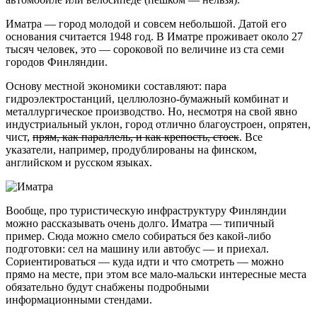
Иматра — город молодой и совсем небольшой. Датой его
основания считается 1948 год. В Иматре проживает около 27
тысяч человек, это — сороковой по величине из ста семи
городов Финляндии.
Основу местной экономики составляют: пара
гидроэлектростанций, целлюлозно-бумажный комбинат и
металлургическое производство. Но, несмотря на свой явно
индустриальный уклон, город отлично благоустроен, опрятен,
чист,
прям, как параллель, и как крепость, стоек
. Все
указатели, например, продублированы на финском,
английском и русском языках.
Вообще, про туристическую инфраструктуру Финляндии
можно рассказывать очень долго. Иматра — типичный
пример. Сюда можно смело собираться без
какой-либо
подготовки: сел на машину или автобус — и приехал.
Сориентироваться — куда идти и что смотреть — можно
прямо на месте, при этом все мало-мальски интересные места
обязательно будут снабжены подробными
информационными стендами.