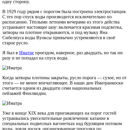
одну сторону.
В 1929 году рядом с порогом была построена электростанция.
С тех пор спуск воды производится исключительно по
расписанию. Тёплыми летними вечерами из этого действа
устраивают настоящее шоу: включается красивая подсветка,
затворы на плотине открываются, и под музыку Яна
Сибелиуса воды Вуоксы привычно устремляются в своё
старое русло.
Я был в
Иматре
проездом, наверное, раз двадцать, но так ни
разу и не попадал на спуск воды.
Когда затворы плотины закрыты, русло порога — сухое, но от
этого — не менее впечатляющее. В наши дни Иматранкоски
считается одним из двадцати семи национальных
пейзажей Финляндии.
Уже в конце XIX века для приезжающих на порог гостей
устраивались увеселительные развлечения: катание в
специальных подвесных вагонетках над бурлящим потоком
воды, ловля лосося, организованные прогулки по