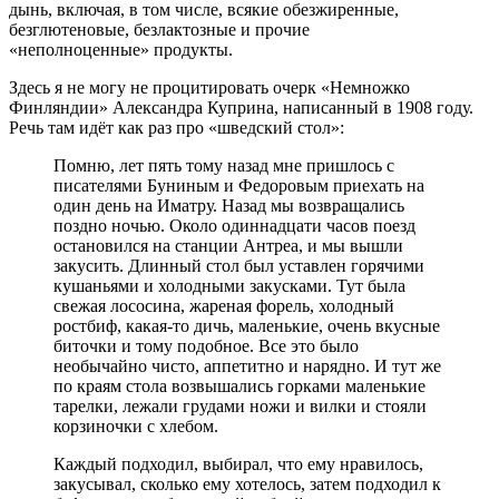
дынь, включая, в том числе, всякие обезжиренные,
безглютеновые, безлактозные и прочие
«неполноценные» продукты.
Здесь я не могу не процитировать очерк «Немножко
Финляндии» Александра Куприна, написанный в 1908 году.
Речь там идёт как раз про «шведский стол»:
Помню, лет пять тому назад мне пришлось с
писателями Буниным и Федоровым приехать на
один день на Иматру. Назад мы возвращались
поздно ночью. Около одиннадцати часов поезд
остановился на станции Антреа, и мы вышли
закусить. Длинный стол был уставлен горячими
кушаньями и холодными закусками. Тут была
свежая лососина, жареная форель, холодный
ростбиф,
какая-то
дичь, маленькие, очень вкусные
биточки и тому подобное. Все это было
необычайно чисто, аппетитно и нарядно. И тут же
по краям стола возвышались горками маленькие
тарелки, лежали грудами ножи и вилки и стояли
корзиночки с хлебом.
Каждый подходил, выбирал, что ему нравилось,
закусывал, сколько ему хотелось, затем подходил к