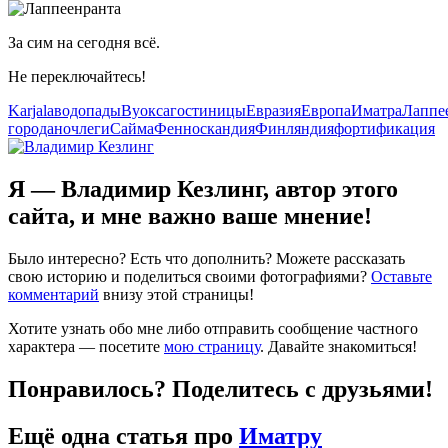
За сим на сегодня всё.
Не переключайтесь!
Karjala
водопады
Вуокса
гостиницы
Евразия
Европа
Иматра
Лаппе
города
ночлеги
Сайма
Фенноскандия
Финляндия
фортификация
Я — Владимир Кезлинг, автор этого
сайта, и мне важно ваше мнение!
Было интересно? Есть что дополнить? Можете рассказать
свою историю и поделиться своими фотографиями?
Оставьте
комментарий
внизу этой страницы!
Хотите узнать обо мне либо отправить сообщение частного
характера — посетите
мою страницу
. Давайте знакомиться!
Понравилось? Поделитесь с друзьями!
Ещё одна статья про
Иматру