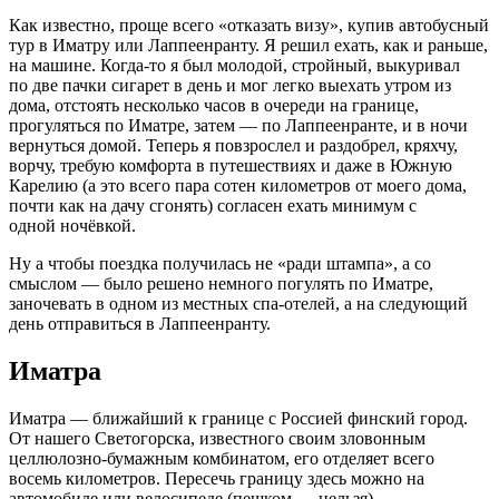
Как известно, проще всего «отказать визу», купив автобусный
тур в Иматру или Лаппеенранту. Я решил ехать, как и раньше,
на
машине. Когда-то
я был молодой, стройный, выкуривал
по две пачки сигарет в день и мог легко выехать утром из
дома, отстоять несколько часов в очереди на границе,
прогуляться по Иматре, затем — по Лаппеенранте, и в ночи
вернуться домой. Теперь я повзрослел и раздобрел, кряхчу,
ворчу, требую комфорта в путешествиях и даже в Южную
Карелию (а это всего пара сотен километров от моего дома,
почти как на дачу сгонять) согласен ехать минимум с
одной ночёвкой.
Ну а чтобы поездка получилась не «ради штампа», а со
смыслом — было решено немного погулять по Иматре,
заночевать в одном из местных спа-отелей, а на следующий
день отправиться в Лаппеенранту.
Иматра
Иматра — ближайший к границе с Россией финский город.
От нашего Светогорска, известного своим зловонным
целлюлозно-бумажным комбинатом, его отделяет всего
восемь километров. Пересечь границу здесь можно на
автомобиле или велосипеде (пешком — нельзя).