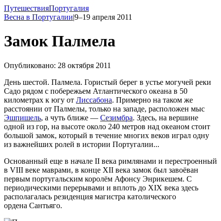
Путешествия
Португалия
Весна в Португалии
|
9–19 апреля 2011
Замок Палмела
Опубликовано: 28 октября 2011
День шестой. Палмела. Гористый берег в устье могучей реки
Садо рядом с побережьем Атлантического океана в 50
километрах к югу от
Лиссабона
. Примерно на таком же
расстоянии от Палмелы, только на западе, расположен мыс
Эшпишель
, а чуть ближе —
Сезимбра
. Здесь, на вершине
одной из гор, на высоте около 240 метров над океаном стоит
большой замок, который в течение многих веков играл одну
из важнейших ролей в истории Португалии...
Основанный еще в начале II века римлянами и перестроенный
в VIII веке маврами, в конце XII века замок был завоёван
первым португальским королём Афонсу Энрикешем. С
периодическими перерывами и вплоть до XIX века здесь
располагалась резиденция магистра католического
ордена Сантьяго.