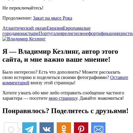
Не переключайтесь!
Продолжение:
Закат на мысе Рока
Атлантический океан
Евразия
Европа
малые
города
монастыри
Португалия
религиозное
фортификация
христи
Я — Владимир Кезлинг, автор этого
сайта, и мне важно ваше мнение!
Было интересно? Есть что дополнить? Можете рассказать
свою историю и поделиться своими фотографиями?
Оставьте
комментарий
внизу этой страницы!
Хотите узнать обо мне либо отправить сообщение частного
характера — посетите
мою страницу
. Давайте знакомиться!
Понравилось? Поделитесь с друзьями!