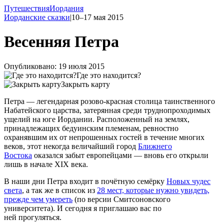
Путешествия
Иордания
Иорданские сказки
|
10–17 мая 2015
Весенняя Петра
Опубликовано: 19 июля 2015
Где это находится?
Закрыть карту
Петра — легендарная розово-красная столица таинственного
Набатейского царства, затерянная среди труднопроходимых
ущелий на юге Иордании. Расположенный на землях,
принадлежащих бедуинским племенам, ревностно
охранявшим их от непрошенных гостей в течение многих
веков, этот некогда величайший город
Ближнего
Востока
оказался забыт европейцами — вновь его открыли
лишь в начале XIX века.
В наши дни Петра входит в почётную семёрку
Новых чудес
света
, а так же в список из
28 мест, которые нужно увидеть,
прежде чем умереть
(по версии Смитсоновского
университета). И сегодня я приглашаю вас по
ней прогуляться.