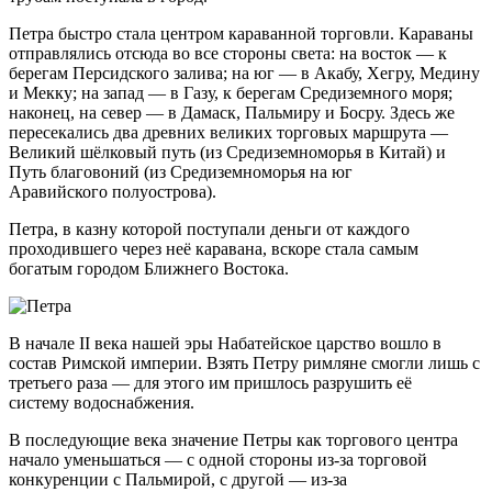
Петра быстро стала центром караванной торговли. Караваны
отправлялись отсюда во все стороны света: на восток — к
берегам Персидского залива; на юг — в Акабу, Хегру, Медину
и Мекку; на запад — в Газу, к берегам Средиземного моря;
наконец, на север — в Дамаск, Пальмиру и Босру. Здесь же
пересекались два древних великих торговых маршрута —
Великий шёлковый путь (из Средиземноморья в Китай) и
Путь благовоний (из Средиземноморья на юг
Аравийского полуострова).
Петра, в казну которой поступали деньги от каждого
проходившего через неё каравана, вскоре стала самым
богатым городом Ближнего Востока.
В начале II века нашей эры Набатейское царство вошло в
состав Римской империи. Взять Петру римляне смогли лишь с
третьего раза — для этого им пришлось разрушить её
систему водоснабжения.
В последующие века значение Петры как торгового центра
начало уменьшаться — с одной стороны из-за торговой
конкуренции с Пальмирой, с другой — из-за