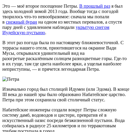
Это — моё второе посещение Петры.
В прошлый раз
я был
здесь холодной зимой 2013 года. Вообще тогда с погодой
творилось
что-то
невообразимое: сначала мы попали
в
снежный буран
на одном из местных перевалов, а спустя
пару дней с удивлением наблюдали
укрытую снегом
Иудейскую пустыню
.
В этот раз погода была по настоящему ближневосточной. С
террасы нашего отеля, приютившегося на окраине Вади
Мусы, открывался удивительный вид на
разогретые раскалённым солнцем разноцветные горы.
Где-то
в их гуще, там где цвета наиболее ярки, а ущелья наиболее
неприступны, — и прячется легендарная Петра.
Изначально город был столицей Идумеи (или Эдома). В конце
III века до нашей эры было образовано Набатейское царство.
Петра при этом сохранила свой столичный статус.
Набатейские инженеры создали вокруг Петры сложную
систему дамб, водоводов и цистерн, превратив её в
искусственный оазис посреди безжизненной пустыни. Вода
собиралась в радиусе 25 километров и по терракотовым
трубам поступала в город.