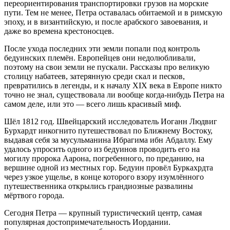
переориентирования транспортировки грузов на морские
пути. Тем не менее, Петра оставалась обитаемой и в римскую
эпоху, и в византийскую, и после арабского завоевания, и
даже во времена крестоносцев.
После ухода последних эти земли попали под контроль
бедуинских племён. Европейцев они недолюбливали,
поэтому на свои земли не пускали. Рассказы про великую
столицу набатеев, затерянную среди скал и песков,
превратились в легенды, и к началу XIX века в Европе никто
точно не знал, существовала ли вообще
когда-нибудь
Петра на
самом деле, или это — всего лишь красивый миф.
Шёл 1812 год. Швейцарский исследователь Иоганн Людвиг
Бурхардт инкогнито путешествовал по Ближнему Востоку,
выдавая себя за мусульманина Ибрагима ибн Абдаллу. Ему
удалось упросить одного из бедуинов проводить его на
могилу пророка Аарона, погребенного, по преданию, на
вершине одной из местных гор. Бедуин провёл Буркахрдта
через узкое ущелье, в конце которого взору изумлённого
путешественника открылись грандиозные развалины
мёртвого города.
Сегодня Петра — крупный туристический центр, самая
популярная достопримечательность Иордании.