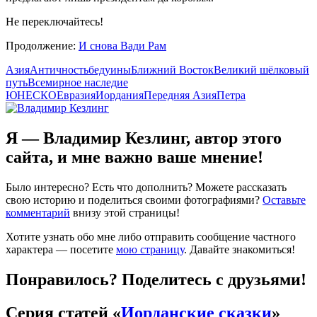
Не переключайтесь!
Продолжение:
И снова Вади Рам
Азия
Античность
бедуины
Ближний Восток
Великий шёлковый
путь
Всемирное наследие
ЮНЕСКО
Евразия
Иордания
Передняя Азия
Петра
Я — Владимир Кезлинг, автор этого
сайта, и мне важно ваше мнение!
Было интересно? Есть что дополнить? Можете рассказать
свою историю и поделиться своими фотографиями?
Оставьте
комментарий
внизу этой страницы!
Хотите узнать обо мне либо отправить сообщение частного
характера — посетите
мою страницу
. Давайте знакомиться!
Понравилось? Поделитесь с друзьями!
Серия статей «
Иорданские сказки
»