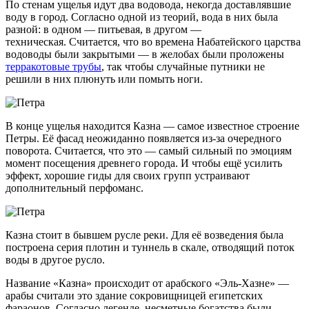
По стенам ущелья идут два водовода, некогда доставлявшие
воду в город. Согласно одной из теорий, вода в них была
разной: в одном — питьевая, в другом —
техническая. Считается, что во времена Набатейского царства
водоводы были закрытыми — в желобах были проложены
терракотовые трубы
, так чтобы случайные путники не
решили в них плюнуть или помыть ноги.
В конце ущелья находится Казна — самое известное строение
Петры. Её фасад неожиданно появляется из-за очередного
поворота. Считается, что это — самый сильный по эмоциям
момент посещения древнего города. И чтобы ещё усилить
эффект, хорошие гиды для своих групп устраивают
дополнительный перфоманс.
Казна стоит в бывшем русле реки. Для её возведения была
построена серия плотин и туннель в скале, отводящий поток
воды в другое русло.
Название «Казна» происходит от арабского «Эль-Хазне» —
арабы считали это здание сокровищницей египетских
фараонов. Согласно легенде, несметные богатства были