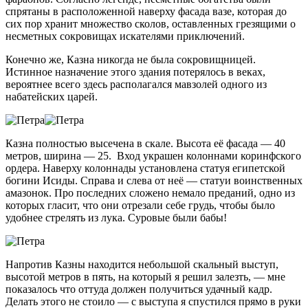
спрятаны в расположенной наверху фасада вазе, которая до
сих пор хранит множество сколов, оставленных грезящими о
несметных сокровищах искателями приключений.
Конечно же, Казна никогда не была сокровищницей.
Истинное назначение этого здания потерялось в веках,
вероятнее всего здесь располагался мавзолей одного из
набатейских царей.
Казна полностью высечена в скале. Высота её фасада — 40
метров, ширина — 25. Вход украшен колоннами коринфского
ордера. Наверху колоннады установлена статуя египетской
богини Исиды. Справа и слева от неё — статуи воинственных
амазонок. Про последних сложено немало преданий, одно из
которых гласит, что они отрезали себе грудь, чтобы было
удобнее стрелять из лука. Суровые были бабы!
Напротив Казны находится небольшой скальный выступ,
высотой метров в пять, на который я решил залезть, — мне
показалось что оттуда должен получиться удачный кадр.
Делать этого не стоило — с выступа я спустился прямо в руки