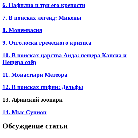
6. Нафплио и три его крепости
7. В поисках легенд: Микены
8. Монемвасия
9. Отголоски греческого кризиса
10. В поисках царства Аида: пещера Капсиа и
Пещера озёр
11. Монастыри Метеора
12. В поисках пифии: Дельфы
13. Афинский зоопарк
14. Мыс Сунион
Обсуждение статьи