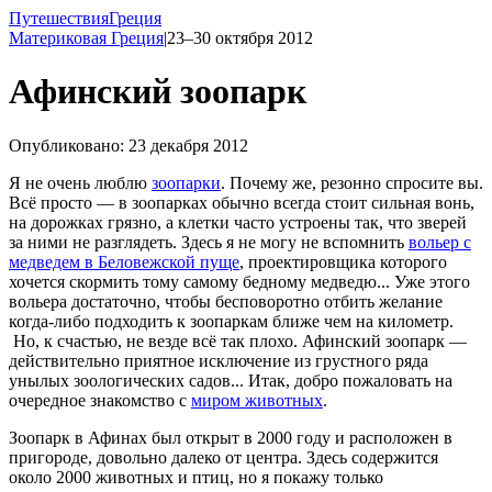
Путешествия
Греция
Материковая Греция
|
23–30 октября 2012
Афинский зоопарк
Опубликовано: 23 декабря 2012
Я не очень люблю
зоопарки
. Почему же, резонно спросите вы.
Всё просто — в зоопарках обычно всегда стоит сильная вонь,
на дорожках грязно, а клетки часто устроены так, что зверей
за ними не разглядеть. Здесь я не могу не вспомнить
вольер с
медведем в Беловежской пуще
, проектировщика которого
хочется скормить тому самому бедному медведю... Уже этого
вольера достаточно, чтобы бесповоротно отбить желание
когда-либо
подходить к зоопаркам ближе чем на километр.
Но, к счастью, не везде всё так плохо. Афинский зоопарк —
действительно приятное исключение из грустного ряда
унылых зоологических садов... Итак, добро пожаловать на
очередное знакомство с
миром животных
.
Зоопарк в Афинах был открыт в 2000 году и расположен в
пригороде, довольно далеко от центра. Здесь содержится
около 2000 животных и птиц, но я покажу только