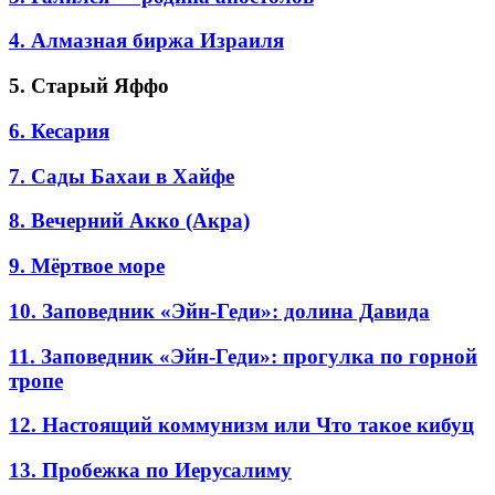
4. Алмазная биржа Израиля
5. Старый Яффо
6. Кесария
7. Сады Бахаи в Хайфе
8. Вечерний Акко (Акра)
9. Мёртвое море
10. Заповедник «Эйн-Геди»: долина Давида
11. Заповедник «Эйн-Геди»: прогулка по горной
тропе
12. Настоящий коммунизм или Что такое кибуц
13. Пробежка по Иерусалиму