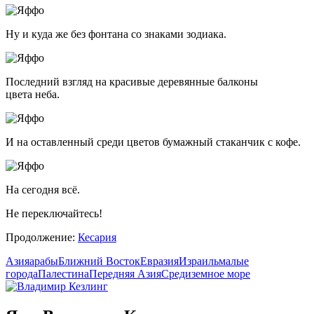
Ну и куда же без фонтана со знаками зодиака.
Последний взгляд на красивые деревянные балконы
цвета неба.
И на оставленный среди цветов бумажный стаканчик с кофе.
На сегодня всё.
Не переключайтесь!
Продолжение:
Кесария
Азия
арабы
Ближний Восток
Евразия
Израиль
малые
города
Палестина
Передняя Азия
Средиземное море