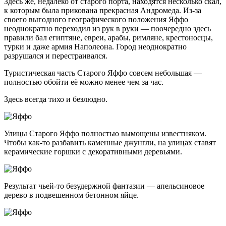
Здесь же, недалеко от старого порта, находятся несколько скал,
к которым была прикована прекрасная Андромеда. Из-за
своего выгодного географического положения Яффо
неоднократно переходил из рук в руки — поочередно здесь
правили бал египтяне, евреи, арабы, римляне, крестоносцы,
турки и даже армия Наполеона. Город неоднократно
разрушался и перестраивался.
Туристическая часть Старого Яффо совсем небольшая —
полностью обойти её можно менее чем за час.
Здесь всегда тихо и безлюдно.
Улицы Старого Яффо полностью вымощены известняком.
Чтобы
как-то
разбавить каменные джунгли, на улицах ставят
керамические горшки с декоративными деревьями.
Результат
чьей-то
безудержной фантазии — апельсиновое
дерево в подвешенном бетонном яйце.