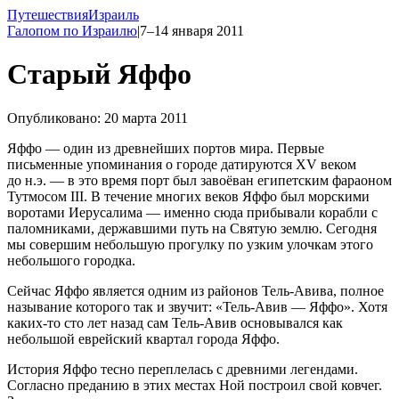
Путешествия
Израиль
Галопом по Израилю
|
7–14 января 2011
Старый Яффо
Опубликовано: 20 марта 2011
Яффо — один из древнейших портов мира. Первые
письменные упоминания о городе датируются XV веком
до н.э. — в это время порт был завоёван египетским фараоном
Тутмосом III. В течение многих веков Яффо был морскими
воротами Иерусалима — именно сюда прибывали корабли с
паломниками, державшими путь на Святую землю. Сегодня
мы совершим небольшую прогулку по узким улочкам этого
небольшого городка.
Сейчас Яффо является одним из районов Тель-Авива, полное
называние которого так и звучит: «Тель-Авив — Яффо». Хотя
каких-то
сто лет назад сам Тель-Авив основывался как
небольшой еврейский квартал города Яффо.
История Яффо тесно переплелась с древними легендами.
Согласно преданию в этих местах Ной построил свой ковчег.