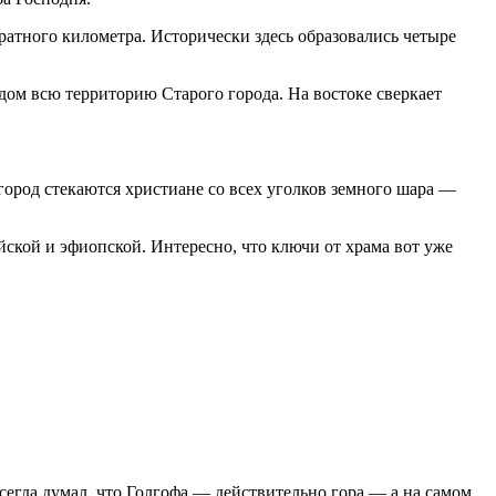
тного километра. Исторически здесь образовались четыре
дом всю территорию Старого города. На востоке сверкает
город стекаются христиане со всех уголков земного шара —
ской и эфиопской. Интересно, что ключи от храма вот уже
сегда думал, что Голгофа — действительно гора — а на самом