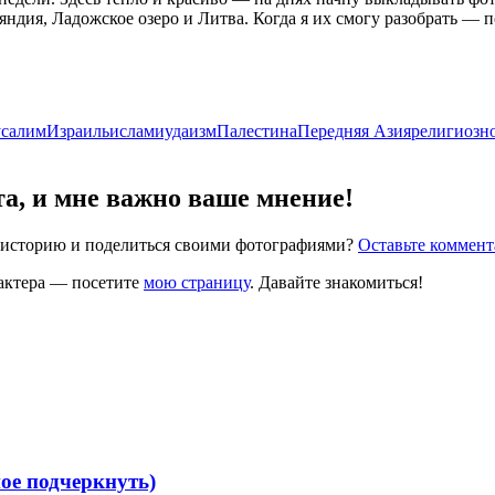
дия, Ладожское озеро и Литва. Когда я их смогу разобрать — по
салим
Израиль
ислам
иудаизм
Палестина
Передняя Азия
религиозн
та, и мне важно ваше мнение!
ю историю и поделиться своими фотографиями?
Оставьте коммен
рактера — посетите
мою страницу
. Давайте знакомиться!
ое подчеркнуть)