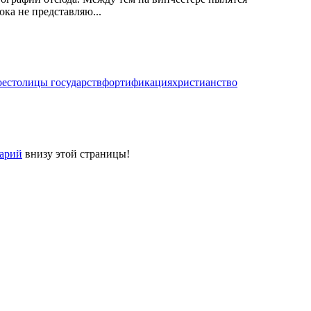
ка не представляю...
ое
столицы государств
фортификация
христианство
тарий
внизу этой страницы!