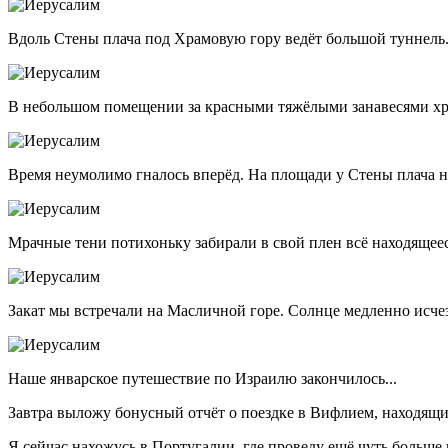
Вдоль Стены плача под Храмовую гору ведёт большой туннель
В небольшом помещении за красными тяжёлыми занавесями хр
Время неумолимо гналось вперёд. На площади у Стены плача н
Мрачные тени потихоньку забирали в свой плен всё находящеес
Закат мы встречали на Масличной горе. Солнце медленно исчез
Наше январское путешествие по Израилю закончилось...
Завтра выложу бонусный отчёт о поездке в Вифлием, находящ
Я сейчас нахожусь в Португалии, где проведу ещё чуть больше