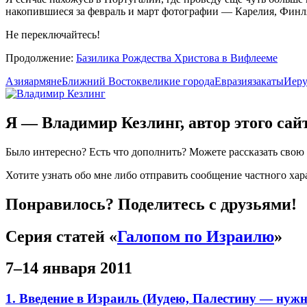
накопившиеся за февраль и март фотографии — Карелия, Финлян
Не переключайтесь!
Продолжение:
Базилика Рождества Христова в Вифлееме
Азия
армяне
Ближний Восток
великие города
Евразия
закаты
Иеру
Я — Владимир Кезлинг, автор этого сай
Было интересно? Есть что дополнить? Можете рассказать сво
Хотите узнать обо мне либо отправить сообщение частного ха
Понравилось? Поделитесь с друзьями!
Серия статей «
Галопом по Израилю
»
7–14 января 2011
1. Введение в Израиль (Иудею, Палестину — нужн