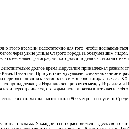
нечно этого времени недостаточно для того, чтобы познакомить
гом через узкие улицы Старого города за обезумевшим гидом, н
сделать несколько фотографий, которыми поделюсь сегодня с вами
то действительно долгое время Иерусалим принадлежал разным с
о Рима, Византии. Присутствие мусульман, ознаменованное в ра
а периоды влияния крестоносцев и монголо-татар. С начала XX 
акто принадлежащая Израилю оспаривается между Израилем и Па
шался и перестраивался, с каждым новым разом впитывая в себя
нескольких холмах на высоте около 800 метров по пути от Сре
ианства и ислама. У каждой из них расположены здесь свои свя
Стена плача, для христиан — архитектурный комплекс храма Гроб