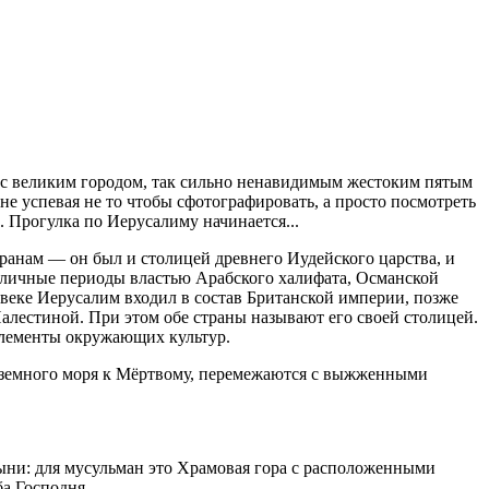
ся с великим городом, так сильно ненавидимым жестоким пятым
е успевая не то чтобы сфотографировать, а просто посмотреть
. Прогулка по Иерусалиму начинается...
транам — он был и столицей древнего Иудейского царства, и
зличные периоды властью Арабского халифата, Османской
веке Иерусалим входил в состав Британской империи, позже
лестиной. При этом обе страны называют его своей столицей.
 элементы окружающих культур.
диземного моря к Мёртвому, перемежаются с выжженными
тыни: для мусульман это Храмовая гора с расположенными
а Господня.