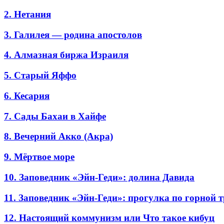
2. Нетания
3. Галилея — родина апостолов
4. Алмазная биржа Израиля
5. Старый Яффо
6. Кесария
7. Сады Бахаи в Хайфе
8. Вечерний Акко (Акра)
9. Мёртвое море
10. Заповедник «Эйн-Геди»: долина Давида
11. Заповедник «Эйн-Геди»: прогулка по горной 
12. Настоящий коммунизм или Что такое кибуц