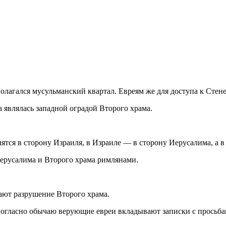
олагался мусульманский квартал. Евреям же для доступа к Стене
а являлась западной оградой Второго храма.
лятся в сторону Израиля, в Израиле — в сторону Иерусалима, а 
Иерусалима и Второго храма римлянами.
вают разрушение Второго храма.
 Согласно обычаю верующие евреи вкладывают записки с просьб