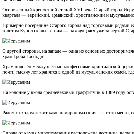
Огороженный крепостной стеной XVI века Старый город Иерус
квартала — еврейский, армянский, христианский и мусульманс
Примерно посередине Старого города над торговыми рядами ес
золотом Купол скалы, за ним — находящаяся уже за чертой Ста
С другой стороны, на западе — одна из основных достопримеча
храм Гроба Господня.
Храм поделён между шестью конфессиями христианской церкви: 
почти тысячу лет хранятся в одной из мусульманских семей, где
На колонне у входа средневековый граффитчик в 1389 году оста
Рядом с входом лежит камень миропомазания — это то место, гд
Справа от камня миропомазания расположена лестница, ведущая