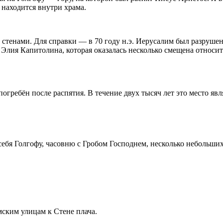
 находится внутри храма.
и стенами. Для справки — в 70 году н.э. Иерусалим был разрушен
 Элия Капитолина, которая оказалась несколько смещена относ
огребён после распятия. В течение двух тысяч лет это место яв
ебя Голгофу, часовню с Гробом Господнем, несколько небольших
ским улицам к Стене плача.