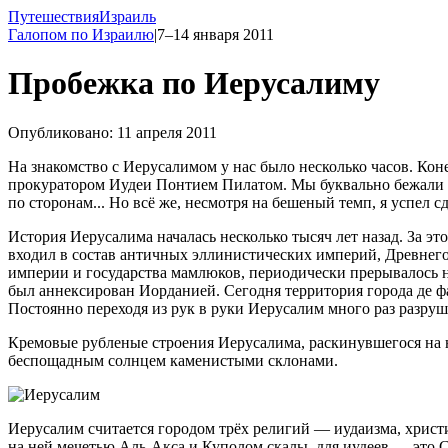
Путешествия
Израиль
Галопом по Израилю
|
7–14 января 2011
Пробежка по Иерусалиму
Опубликовано: 11 апреля 2011
На знакомство с Иерусалимом у нас было несколько часов. Ко
прокуратором Иудеи Понтием Пилатом. Мы буквально бежали бе
по сторонам... Но всё же, несмотря на бешеный темп, я успел 
История Иерусалима началась несколько тысяч лет назад. За э
входил в состав античных эллинистических империй, Древнег
империи и государства мамлюков, периодически прерывалось н
был аннексирован Иорданией. Сегодня территория города де ф
Постоянно переходя из рук в руки Иерусалим много раз разру
Кремовые рубленые строения Иерусалима, раскинувшегося на 
беспощадным солнцем каменистыми склонами.
Иерусалим считается городом трёх религий — иудаизма, христ
на ней мечетью Аль-Акса и Куполом скалы, для иудеев — это 