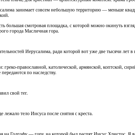
алима занимает совсем небольшую территорию — меньше квадра
кий.
ть большая смотровая площадка, с которой можно окинуть взгля
рого города Масличная гора.
тельностей Иерусалима, ради которой вот уже две тысячи лет в 
греко-православной, католической, армянской, коптской, сирий
 передаются по наследству.
вил свой тег.
е лежало тело Иисуса после снятия с креста.
 на Голгофу — гору, на которой был распят Иисус Христос. Я в