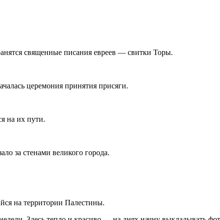
.
анятся священные писания евреев — свитки Торы.
ачалась церемония принятия присяги.
я на их пути.
ало за стенами великого города.
ийся на территории Палестины.
 недели. Здесь тепло и красиво — на днях начну выкладывать ф