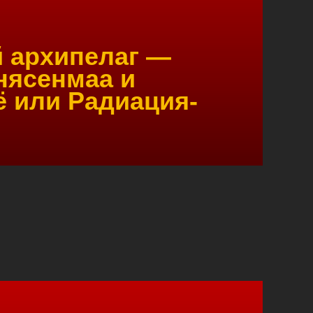
 архипелаг —
нясенмаа и
ё или Радиация-