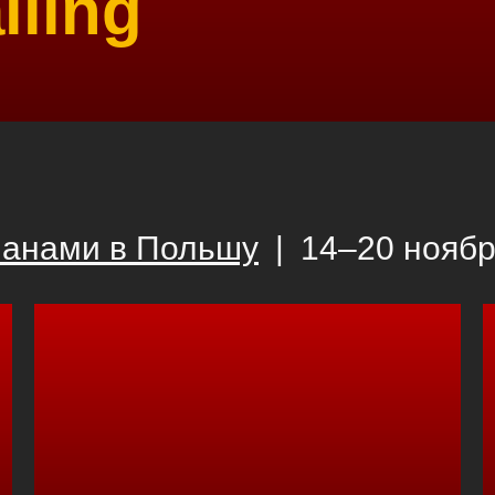
lling
манами в Польшу
|
14–20 ноябр