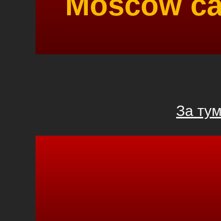
Moscow ca
За ту