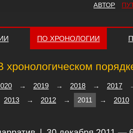
АВТОР
ПУ
ИИ
ПО ХРОНОЛОГИИ
П
В хронологическом порядк
2020
→
2019
→
2018
→
2017
2013
→
2012
→
2011
→
2010
нарратив
|
30 декабря 2011 — 