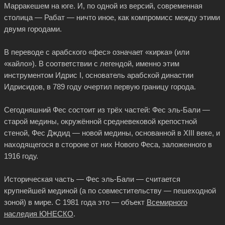
Марракешем на юге. И, по одной из версий, современная
столица — Рабат — ничто иное, как компромисс между этими
двумя городами.
В переводе с арабского «фес» означает «кирка» (или
«кайло»). В соответствии с легендой, именно этим
инструментом Идрис I, основатель арабской династии
Идрисидов, в 789 году очертил первую границу города.
Сегодняшний Фес состоит из трёх частей: Фес эль-Бали —
старой медины, окружённой средневековой крепостной
стеной, Фес Дждид — новой медины, основанной в XIII веке, и
находящегося в стороне от них Нового Феса, заложенного в
1916 году.
Историческая часть — Фес эль-Бали — считается
крупнейшей мединой (а по совместительству — пешеходной
зоной) в мире. С 1981 года это — объект
Всемирного
наследия ЮНЕСКО
.