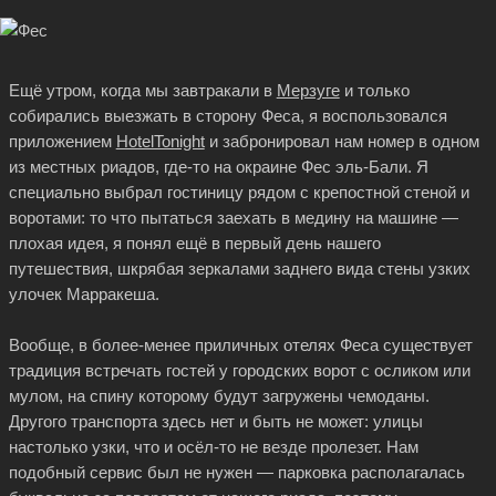
Ещё утром, когда мы завтракали в
Мерзуге
и только
собирались выезжать в сторону Феса, я воспользовался
приложением
HotelTonight
и забронировал нам номер в одном
из местных риадов,
где-то
на окраине Фес эль-Бали. Я
специально выбрал гостиницу рядом с крепостной стеной и
воротами: то что пытаться заехать в медину на машине —
плохая идея, я понял ещё в первый день нашего
путешествия, шкрябая зеркалами заднего вида стены узких
улочек Марракеша.
Вообще, в более-менее приличных отелях Феса существует
традиция встречать гостей у городских ворот с осликом или
мулом, на спину которому будут загружены чемоданы.
Другого транспорта здесь нет и быть не может: улицы
настолько узки, что и
осёл-то
не везде пролезет. Нам
подобный сервис был не нужен — парковка располагалась