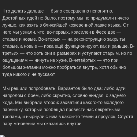
Что делать дальше — было совершенно непонятно.
Достойных идей не было, поэтому мы не придумали ничего
лучше, как взять в ближайшей кожевенной лавке языка. От
него мы узнали, что, во-первых, красилен в Фесе две —
старые и новые. Во-вторых — на реконструкцию закрыты
старые, а новые — пока ещё функционируют, как и раньше. В-
третьих — что хоть они в размерах и уступают старым, но по
ощущениям — ничуть не хуже. В-четвёртых — что при
большом желании можно пробраться внутрь, хотя обычно
туда никого и не пускают.
Мы решили попробовать. Вариантов было два: либо идти
напролом с боем, либо скрытно, словно ниндзя, с заднего
хода. Мы выбрали второй: захватили
какого-то
молодого
парнишку, который пообещал провести нас секретными
тропами, и нырнули с ним в
какой-то
тёмный проулок. Спустя
пару мгновений мы оказались внутри.