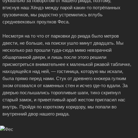
буквально за поворотом от нашего риада, поэтому,
втиснув наш Хёндэ между парой
каких-то
потрёпанных
грузовичков, мы радостно устремились вглубь
средневековых проулков Феса.
Несмотря на то что от парковки до риада было метров
двести, не больше, на поиски ушло минут двадцать. Мы
несколько раз прошли туда-сюда мимо невзрачной
обшарпанной двери, и лишь после этого решили
присмотреться внимательнее к маленькой ржавой табличке,
находящейся над ней, — гостиница, которую мы искали,
была прямо перед нами. Стук от древнего кнокера гулким
эхом отозвался от каменных стен и исчез
где-то
вдали. За
дверью послышались торопливые шаги, тихо скрипнул
старый замок, и приветливый араб жестом пригласил нас
внутрь. Пройдя по короткому коридору, мы попали во
внутренний двор нашего риада.