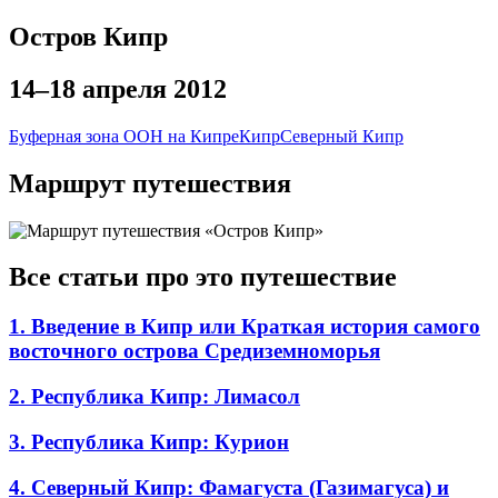
Остров Кипр
14–18 апреля 2012
Буферная зона ООН на Кипре
Кипр
Северный Кипр
Маршрут путешествия
Все статьи про это путешествие
1. Введение в Кипр или Краткая история самого
восточного острова Средиземноморья
2. Республика Кипр: Лимасол
3. Республика Кипр: Курион
4. Северный Кипр: Фамагуста (Газимагуса) и