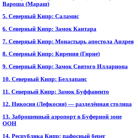
Вароша (Мараш)
5. Северный Кипр: Саламис
6. Северный Кипр: Замок Кантара
7. Северный Кипр: Монастырь апостола Андрея
8. Северный Кипр: Кирения (Гирне)
9. Северный Кипр: Замок Святого Иллариона
10. Северный Кипр: Беллапаис
11. Северный Кипр: Замок Буффавенто
12. Никосия (Лефкосия) — разделённая столица
13. Заброшенный аэропорт в Буферной зоне
ООН
14. Республика Кипр: пафосный берег