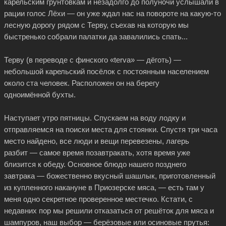
карельским грунтовкам и незадолго до полуночи услышали в
рации голос Лёхи — он уже ждал нас на повороте на
какую-то
лесную дорогу рядом с Терву, съехав на которую мы
быстренько собрали палатки да завалились спать...
Терву (в переводе с финского «terva» — дёготь) —
небольшой карельский посёлок c постоянным населением
около ста человек. Расположен он на берегу
одноимённой бухты.
Наступает утро пятницы. Спускаем на воду лодку и
отправляемся на поиски места для стоянки. Спустя три часа
место найдено, все люди и вещи перевезены, лагерь
разбит — самое время позавтракать, хотя время уже
близится к обеду. Основное блюдо нашего позднего
завтрака — божественно вкусный шашлык, приготовленный
из купленного накануне в Приозерске мяса, — есть там у
меня одно секретное проверенное местечко. Кстати, с
недавних пор мы решили отказаться от решёток для мяса и
шампуров, наш выбор — берёзовые или осиновые прутья: