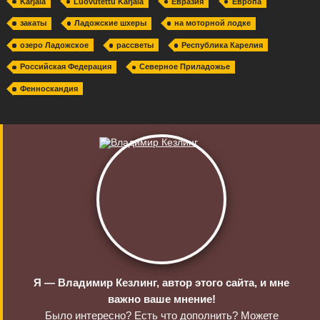
Karjala
Luovutettu Karjala
Евразия
Европа
закаты
Ладожские шхеры
на моторной лодке
озеро Ладожское
рассветы
Республика Карелия
Российская Федерация
Северное Приладожье
Фенноскандия
Я — Владимир Кезлинг, автор этого сайта, и мне
важно ваше мнение!
Было интересно? Есть что дополнить? Можете