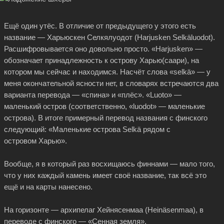
Ещё один утёс. В отличие от предыдущего у этого есть
название — Харьюскен Селкялуодот (Harjusken Selkäluodot).
Расшифровывается оно довольно просто. «Harjusken» —
обозначает принадлежность к острову Харью(саари), на
котором мы сейчас и находимся. Насчёт слова «selkä» — у
меня окончательной ясности нет, в словарях встречаются два
варианта перевода — «спина» и «плёс». «Luoto» —
маленький остров (соответственно, «luodot» — маленькие
острова). В итоге примерный перевод названия с финского
следующий: «Маленькие острова Selkä рядом с
островом Харью».
Вообще, я в который раз восхищаюсь финнами — мало того,
что у них каждый камень имеет своё название, так всё это
ещё и на карты нанесено.
На горизонте — архипелаг Хейнясенмаа (Heinäsenmaa), в
переводе с финского — «Сенная земля».