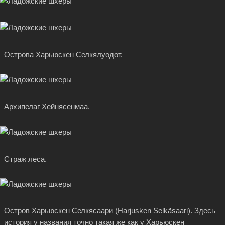
Острова Харьюскен Селкялуодот.
Архипелаг Хейнясенмаа.
Страж леса.
Остров Харьюскен Селкясаари (Harjusken Selkäsaari). Здесь
история у названия точно такая же как у Харьюскен