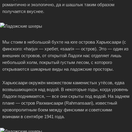
романтично и экологично, да и шашлык таким образом
получается вкуснее.
Мы стоим в небольшой бухте на юге острова Харьюсаари (с
финского: «harju» — хребет, «saari» — остров). Это — один из
внешних островов, от открытой Ладоги нас отделяет лишь
небольшой холм, покрытый густым лесом, с которого
открываются шикарные виды на ладожские просторы.
Харьюсаари окружён множеством каменистых утёсов, едва
возвышающихся над водой. В некоторые годы, когда уровень
Ладоги поднимается, — все они скрыты под водой. На заднем
плане — остров Рахмансаари (Rahmansaari), известный
кровопролитным боем между финскими и советскими
воинами в сентябре 1941 года.