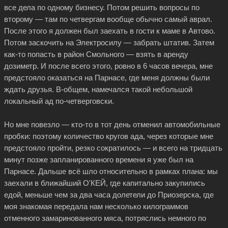
все дела по одному бизнесу. Потом решить вопросы по
второму — там по четвергам вообще обычно самый аврал.
После этого я должен был заехать в гости к маме в Автово.
Потом заскочить на Электросилу — забрать штатив. Затем
как-то
попасть в район Смольного — взять в аренду
дозиметр. И после всего этого, ровно в 6 часов вечера, мне
предстояло оказаться на Парнасе, где меня должны были
ждать друзья. В-общем, намечался такой небольшой
локальный ад по-четверговски.
Но мне повезло —
кто-то
в тот день отменил автомобильные
пробки: поэтому количество кругов ада, через которые мне
предстояло пройти, резко сократилось — и всего на тридцать
минут позже запланированного времени я уже был на
Парнасе. Дальше всё шло относительно в рамках плана: мы
заехали в ближайший О'КЕЙ, где капитально закупились
едой, меньше чем за два часа долетели до Приозерска, где
моя знакомая передала нам несколько килограммов
отменного замаринованного мяса, потряслись немного по