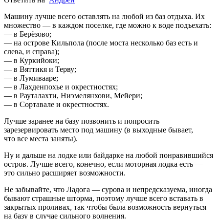
Машину лучше всего оставлять на любой из баз отдыха. Их
множество — в каждом поселке, где можно к воде подъехать:
— в Берёзово;
— на острове Кильпола (после моста несколько баз есть и
слева, и справа);
— в Куркийоки;
— в Вяттикя и Терву;
— в Лумивааре;
— в Лахденпохье и окрестностях;
— в Рауталахти, Ниэмелянхови, Мейери;
— в Сортавале и окрестностях.
Лучше заранее на базу позвонить и попросить
зарезервировать место под машину (в выходные бывает,
что все места заняты).
Ну и дальше на лодке или байдарке на любой понравившийся
остров. Лучше всего, конечно, если моторная лодка есть —
это сильно расширяет возможности.
Не забывайте, что Ладога — сурова и непредсказуема, иногда
бывают страшные шторма, поэтому лучше всего вставать в
закрытых проливах, так чтобы была возможность вернуться
на базу в случае сильного волнения.