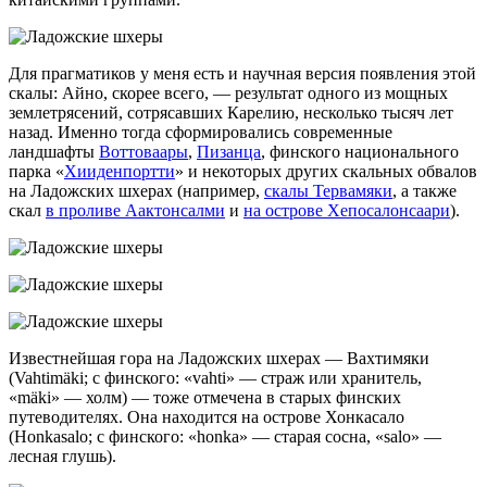
Для прагматиков у меня есть и научная версия появления этой
скалы: Айно, скорее всего, — результат одного из мощных
землетрясений, сотрясавших Карелию, несколько тысяч лет
назад. Именно тогда сформировались современные
ландшафты
Воттоваары
,
Пизанца
, финского национального
парка «
Хииденпортти
» и некоторых других скальных обвалов
на Ладожских шхерах (например,
скалы Тервамяки
, а также
скал
в проливе Аактонсалми
и
на острове Хепосалонсаари
).
Известнейшая гора на Ладожских шхерах — Вахтимяки
(Vahtimäki; с финского: «vahti» — страж или хранитель,
«mäki» — холм) — тоже отмечена в старых финских
путеводителях. Она находится на острове Хонкасало
(Honkasalo; с финского: «honka» — старая сосна, «salo» —
лесная глушь).