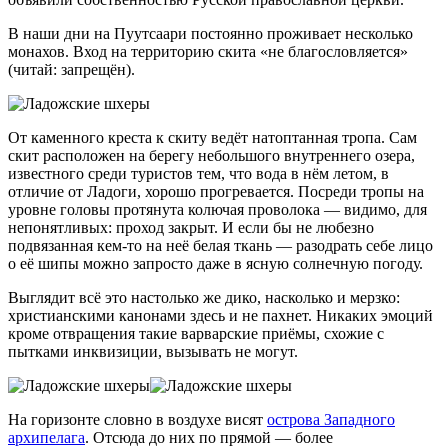
В наши дни на Пуутсаари постоянно проживает несколько
монахов. Вход на территорию скита «не благословляется»
(читай: запрещён).
От каменного креста к скиту ведёт натоптанная тропа. Сам
скит расположен на берегу небольшого внутреннего озера,
известного среди туристов тем, что вода в нём летом, в
отличие от Ладоги, хорошо прогревается. Посреди тропы на
уровне головы протянута колючая проволока — видимо, для
непонятливых: проход закрыт. И если бы не любезно
подвязанная
кем-то
на неё белая ткань — разодрать себе лицо
о её шипы можно запросто даже в ясную солнечную погоду.
Выглядит всё это настолько же дико, насколько и мерзко:
христианскими канонами здесь и не пахнет. Никаких эмоций
кроме отвращения такие варварские приёмы, схожие с
пытками инквизиции, вызывать не могут.
На горизонте словно в воздухе висят
острова Западного
архипелага
. Отсюда до них по прямой — более