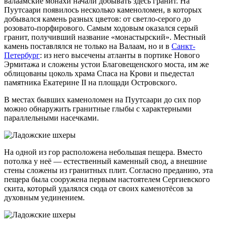
валаамские монахи начали добывать здесь гранит. На
Пуутсаари появилось несколько каменоломен, в которых
добывался камень разных цветов: от светло-серого до
розовато-порфирового. Самым ходовым оказался серый
гранит, получивший название «монастырский». Местный
камень поставлялся не только на Валаам, но и в
Санкт-
Петербург
: из него высечены атланты в портике Нового
Эрмитажа и сложены устои Благовещенского моста, им же
облицованы цоколь храма Спаса на Крови и пьедестал
памятника Екатерине II на площади Островского.
В местах бывших каменоломен на Пуутсаари до сих пор
можно обнаружить гранитные глыбы с характерными
параллельными насечками.
На одной из гор расположена небольшая пещера. Вместо
потолка у неё — естественный каменный свод, а внешние
стены сложены из гранитных плит. Согласно преданию, эта
пещера была сооружена первым настоятелем Сергиевского
скита, который удалялся сюда от своих каменотёсов за
духовным уединением.