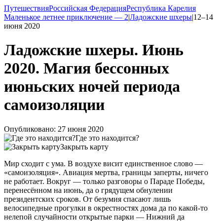
Путешествия
Российская Федерация
Республика Карелия
Маленькое летнее приключение — 2
|
Ладожские шхеры
|
12–14
июня 2020
Ладожские шхеры. Июнь
2020. Магия бессонных
июньских ночей периода
самоизоляции
Опубликовано: 27 июня 2020
Где это находится?
Закрыть карту
Мир сходит с ума. В воздухе висит единственное слово —
«самоизоляция». Авиация мертва, границы заперты, ничего
не работает. Вокруг — только разговоры о Параде Победы,
перенесённом на июнь, да о грядущем обнулении
президентских сроков. От безумия спасают лишь
велосипедные прогулки в окрестностях дома да по
какой-то
нелепой случайности открытые парки — Нижний да