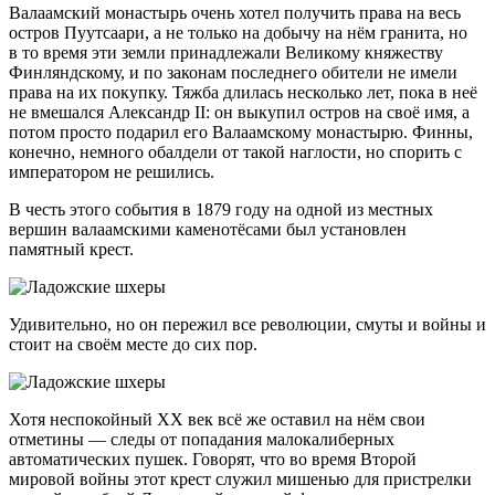
Валаамский монастырь очень хотел получить права на весь
остров Пуутсаари, а не только на добычу на нём гранита, но
в то время эти земли принадлежали Великому княжеству
Финляндскому, и по законам последнего обители не имели
права на их покупку. Тяжба длилась несколько лет, пока в неё
не вмешался Александр II: он выкупил остров на своё имя, а
потом просто подарил его Валаамскому монастырю. Финны,
конечно, немного обалдели от такой наглости, но спорить с
императором не решились.
В честь этого события в 1879 году на одной из местных
вершин валаамскими каменотёсами был установлен
памятный крест.
Удивительно, но он пережил все революции, смуты и войны и
стоит на своём месте до сих пор.
Хотя неспокойный XX век всё же оставил на нём свои
отметины — следы от попадания малокалиберных
автоматических пушек. Говорят, что во время Второй
мировой войны этот крест служил мишенью для пристрелки