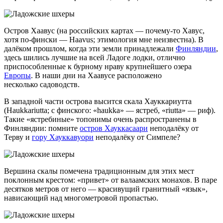
Остров Хаавус (на российских картах —
почему-то
Хавус,
хотя по-фински — Haavus; этимология мне неизвестна). В
далёком прошлом, когда эти земли принадлежали
Финляндии
,
здесь шились лучшие на всей Ладоге лодки, отлично
приспособленные к бурному нраву крупнейшего озера
Европы
. В наши дни на Хаавусе расположено
несколько садоводств.
В западной части острова высится скала Хауккариутта
(Haukkariutta; с финского: «haukka» — ястреб, «riutta» — риф).
Такие «ястребиные» топонимы очень распространены в
Финляндии: помните
остров Хауккасаари
неподалёку от
Терву и
гору Хауккавуори
неподалёку от Симпеле?
Вершина скалы помечена традиционным для этих мест
поклонным крестом: «привет» от валаамских монахов. В паре
десятков метров от него — красивущий гранитный «язык»,
нависающий над многометровой пропастью.