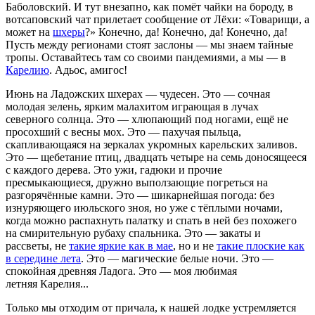
Баболовский. И тут внезапно, как помёт чайки на бороду, в
вотсаповский чат прилетает сообщение от Лёхи: «Товарищи, а
может на
шхеры
?» Конечно, да! Конечно, да! Конечно, да!
Пусть между регионами стоят заслоны — мы знаем тайные
тропы. Оставайтесь там со своими пандемиями, а мы — в
Карелию
. Адьос, амигос!
Июнь на Ладожских шхерах — чудесен. Это — сочная
молодая зелень, ярким малахитом играющая в лучах
северного солнца. Это — хлюпающий под ногами, ещё не
просохший с весны мох. Это — пахучая пыльца,
скапливающаяся на зеркалах укромных карельских заливов.
Это — щебетание птиц, двадцать четыре на семь доносящееся
с каждого дерева. Это ужи, гадюки и прочие
пресмыкающиеся, дружно выползающие погреться на
разгорячённые камни. Это — шикарнейшая погода: без
изнуряющего июльского зноя, но уже с тёплыми ночами,
когда можно распахнуть палатку и спать в ней без похожего
на смирительную рубаху спальника. Это — закаты и
рассветы, не
такие яркие как в мае
, но и не
такие плоские как
в середине лета
. Это — магические белые ночи. Это —
спокойная древняя Ладога. Это — моя любимая
летняя Карелия...
Только мы отходим от причала, к нашей лодке устремляется