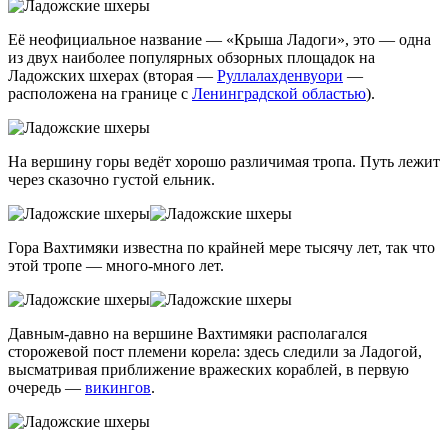
Её неофициальное название — «Крыша Ладоги», это — одна
из двух наиболее популярных обзорных площадок на
Ладожских шхерах (вторая —
Руллалахденвуори
—
расположена на границе с
Ленинградской областью
).
На вершину горы ведёт хорошо различимая тропа. Путь лежит
через сказочно густой ельник.
Гора Вахтимяки известна по крайней мере тысячу лет, так что
этой тропе — много-много лет.
Давным-давно на вершине Вахтимяки располагался
сторожевой пост племени корела: здесь следили за Ладогой,
высматривая приближение вражеских кораблей, в первую
очередь —
викингов
.