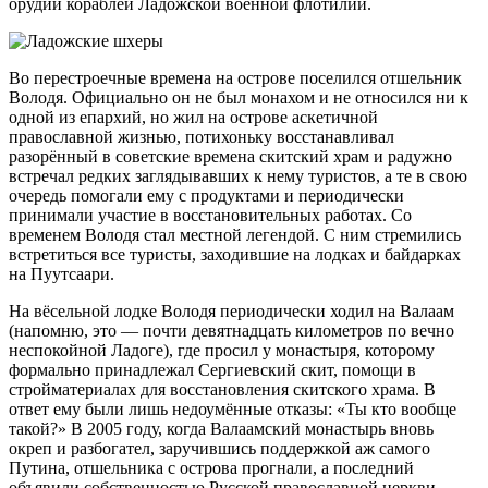
орудий кораблей Ладожской военной флотилии.
Во перестроечные времена на острове поселился отшельник
Володя. Официально он не был монахом и не относился ни к
одной из епархий, но жил на острове аскетичной
православной жизнью, потихоньку восстанавливал
разорённый в советские времена скитский храм и радужно
встречал редких заглядывавших к нему туристов, а те в свою
очередь помогали ему с продуктами и периодически
принимали участие в восстановительных работах. Со
временем Володя стал местной легендой. С ним стремились
встретиться все туристы, заходившие на лодках и байдарках
на Пуутсаари.
На вёсельной лодке Володя периодически ходил на Валаам
(напомню, это — почти девятнадцать километров по вечно
неспокойной Ладоге), где просил у монастыря, которому
формально принадлежал Сергиевский скит, помощи в
стройматериалах для восстановления скитского храма. В
ответ ему были лишь недоумённые отказы: «Ты кто вообще
такой?» В 2005 году, когда Валаамский монастырь вновь
окреп и разбогател, заручившись поддержкой аж самого
Путина, отшельника с острова прогнали, а последний
объявили собственностью Русской православной церкви.