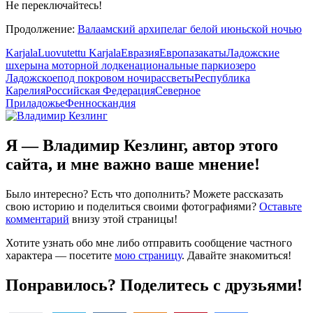
Не переключайтесь!
Продолжение:
Валаамский архипелаг белой июньской ночью
Karjala
Luovutettu Karjala
Евразия
Европа
закаты
Ладожские
шхеры
на моторной лодке
национальные парки
озеро
Ладожское
под покровом ночи
рассветы
Республика
Карелия
Российская Федерация
Северное
Приладожье
Фенноскандия
Я — Владимир Кезлинг, автор этого
сайта, и мне важно ваше мнение!
Было интересно? Есть что дополнить? Можете рассказать
свою историю и поделиться своими фотографиями?
Оставьте
комментарий
внизу этой страницы!
Хотите узнать обо мне либо отправить сообщение частного
характера — посетите
мою страницу
. Давайте знакомиться!
Понравилось? Поделитесь с друзьями!