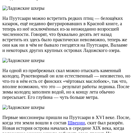
На Пуутсаари можно встретить редких птиц — белощёких
казарок, ещё недавно фигурировавших в Красной книге, а
теперь из неё исключённых из-за неожиданно возросшей
численности. Говорят, что буквально десять лет назад
встретить их здесь было практически невозможно, теперь же
они как ни в чём не бывало гнездятся на Пуутсаари, Валааме
и некоторых других крупных островах Ладожского озера.
На одной из прибрежных скал можно отыскать каменный
колодец. Рукотворный он или естественный — неизвестно, но
что-то
в нём есть от финских «чёртовых маслобоек», так что,
вполне возможно, что это — результат работы ледника. После
зимы колодец заполнен водой, но к концу лета обычно
пересыхает. Его глубина — чуть больше метра.
Первые миссионеры пришли на Пуутсаари в XVI веке. После,
когда эти земли вошли в состав
Швеции
, скит был разорён.
Новая история острова началась в середине XIX века, когда