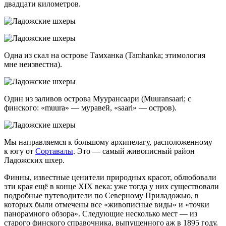
двадцати километров.
Одна из скал на острове Тамханка (Tamhanka; этимология
мне неизвестна).
Один из заливов острова Муурансаари (Muuransaari; с
финского: «muura» — муравей, «saari» — остров).
Мы направляемся к большому архипелагу, расположенному
к югу от
Сортавалы
. Это — самый живописный район
Ладожских шхер.
Финны, известные ценители природных красот, облюбовали
эти края ещё в конце XIX века: уже тогда у них существовали
подробные путеводители по Северному Приладожью, в
которых были отмечены все «живописные виды» и «точки
панорамного обзора». Следующие несколько мест — из
старого финского справочника, выпущенного аж в 1895 году.