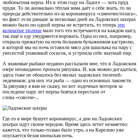
любопытная нерпа. Их в этом году на Ладоге — хоть пруд
пруди. То ли аномально тёплая зима даёт о себе знать, то ли
природа действительно из-за коронавируса «самоочистилась»,
но факт: если раньше за несколько дней на Ладожских шхерах
можно было ни одной нерпы не встретить, то теперь
эти
кольчатые тюлени
мало того что встречаются на каждом шагу,
так ещё и еду умудряются воровать. Одна из них, например,
открыла прижатую на ночь большим булыжником кастрюлю,
в которой мы на ночь оставили мясо для шашлыка на пару с
увесистой упаковкой сосисок, и устроила себе знатный пир.
А знакомые рыбаки недавно рассказали мне, что в Ладожском
озере неожиданно пропала ряпушка. И, как можно догадаться,
здесь тоже не обошлось без милых ладожских тюленей-
эндемиков: для них эта рыба — одно из основных лакомств.
За ряпушку я вам не скажу, но вот лодочных моторов за
последние пару лет нерпы бояться перестали от
слова «совсем»...
Где-то в мире бушует коронавирус, а дни на Ладожских
шхерах идут своим чередом. Время здесь летит незаметно:
кажется, что только-только было утро, а на Карелию уже
опускается белая июньская ночь.