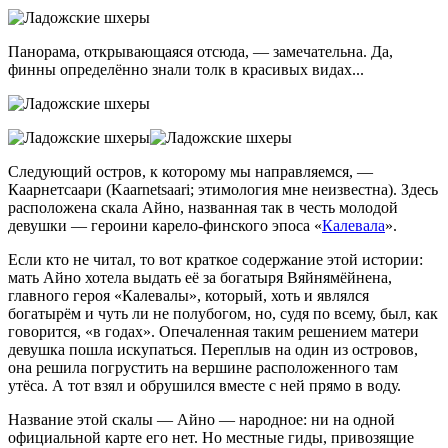
Панорама, открывающаяся отсюда, — замечательна. Да,
финны определённо знали толк в красивых видах...
Следующий остров, к которому мы направляемся, —
Каарнетсаари (Kaarnetsaari; этимология мне неизвестна). Здесь
расположена скала Айно, названная так в честь молодой
девушки — героини карело-финского эпоса «
Калевала
».
Если кто не читал, то вот краткое содержание этой истории:
мать Айно хотела выдать её за богатыря Вяйнямёйнена,
главного героя «Калевалы», который, хоть и являлся
богатырём и чуть ли не полубогом, но, судя по всему, был, как
говорится, «в годах». Опечаленная таким решением матери
девушка пошла искупаться. Переплыв на один из островов,
она решила погрустить на вершине расположенного там
утёса. А тот взял и обрушился вместе с ней прямо в воду.
Название этой скалы — Айно — народное: ни на одной
официальной карте его нет. Но местные гиды, привозящие