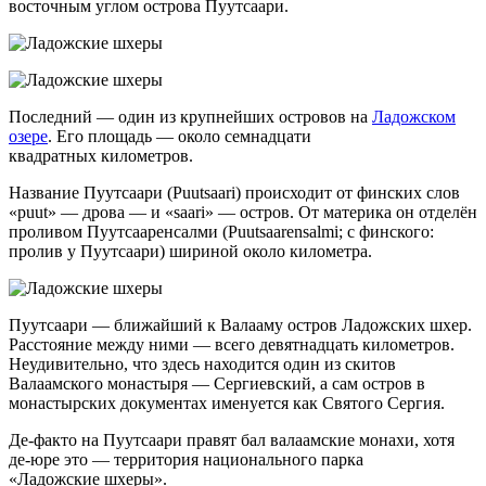
восточным углом острова Пуутсаари.
Последний — один из крупнейших островов на
Ладожском
озере
. Его площадь — около семнадцати
квадратных километров.
Название Пуутсаари (Puutsaari) происходит от финских слов
«puut» — дрова — и «saari» — остров. От материка он отделён
проливом Пуутсааренсалми (Puutsaarensalmi; с финского:
пролив у Пуутсаари) шириной около километра.
Пуутсаари — ближайший к Валааму остров Ладожских шхер.
Расстояние между ними — всего девятнадцать километров.
Неудивительно, что здесь находится один из скитов
Валаамского монастыря — Сергиевский, а сам остров в
монастырских документах именуется как Святого Сергия.
Де-факто на Пуутсаари правят бал валаамские монахи, хотя
де-юре это — территория национального парка
«Ладожские шхеры».