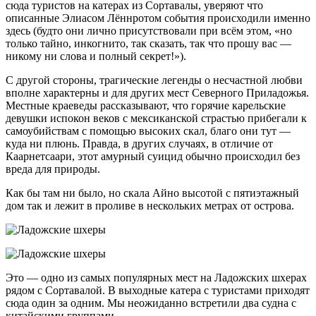
сюда туристов на катерах из Сортавалы, уверяют что
описанные Элиасом Лённротом события происходили именно
здесь (будто они лично присутствовали при всём этом, «но
только тайно, инкогнито, так сказать, так что прошу вас —
никому ни слова и полный секрет!»).
С другой стороны, трагические легенды о несчастной любви
вполне характерны и для других мест Северного Приладожья.
Местные краеведы рассказывают, что горячие карельские
девушки испокон веков с мексиканской страстью прибегали к
самоубийствам с помощью высоких скал, благо они тут —
куда ни плюнь. Правда, в других случаях, в отличие от
Каарнетсаари, этот амурный суицид обычно происходил без
вреда для природы.
Как бы там ни было, но скала Айно высотой с пятиэтажный
дом так и лежит в проливе в нескольких метрах от острова.
Это — одно из самых популярных мест на Ладожских шхерах
рядом с Сортавалой. В выходные катера с туристами приходят
сюда один за одним. Мы неожиданно встретили два судна с
китайскими группами.