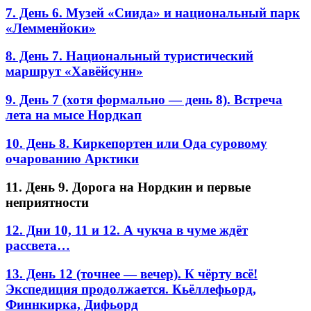
7. День 6. Музей «Сиида» и национальный парк
«Лемменйоки»
8. День 7. Национальный туристический
маршрут «Хавёйсунн»
9. День 7 (хотя формально — день 8). Встреча
лета на мысе Нордкап
10. День 8. Киркепортен или Ода суровому
очарованию Арктики
11. День 9. Дорога на Нордкин и первые
неприятности
12. Дни 10, 11 и 12. А чукча в чуме ждёт
рассвета…
13. День 12 (точнее — вечер). К чёрту всё!
Экспедиция продолжается. Кьёллефьорд,
Финнкирка, Дифьорд