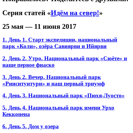
Серия статей «
Идём на север!
»
25 мая — 11 июня 2017
1. День 1. Старт экспедиции, национальный
парк «Коли», озёра Савиярви и Ийярви
2. День 2. Утро. Национальный парк «Сюёте» и
наше первое фиаско
3. День 2. Вечер. Национальный парк
«Рииситунтури» и наш первый триумф
4. День 3. Национальный парк «Пюхя-Луосто»
5. День 4. Национальный парк имени Урхо
Кекконена
6. День 5. Дом у озера