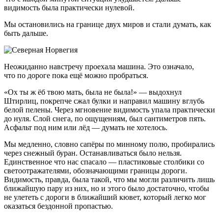
видимость была практически нулевой.
Мы остановились на границе двух миров и стали думать, как
быть дальше.
Неожиданно навстречу проехала машина. Это означало,
что по дороге пока ещё можно пробраться.
«Ох ты ж ёб твою мать, была не была!» — выдохнул
Штирлиц, покрепче сжал булки и направил машину вглубь
белой пелены. Через мгновение видимость упала практически
до нуля. Слой снега, по ощущениям, был сантиметров пять.
Асфальт под ним или лёд — думать не хотелось.
Мы медленно, словно сапёры по минному полю, пробирались
через снежный буран. Останавливаться было нельзя.
Единственное что нас спасало — пластиковые столбики со
светоотражателями, обозначающими границы дороги.
Видимость, правда, была такой, что мы могли различить лишь
ближайшую пару из них, но и этого было достаточно, чтобы
не улететь с дороги в ближайший кювет, который легко мог
оказаться бездонной пропастью.