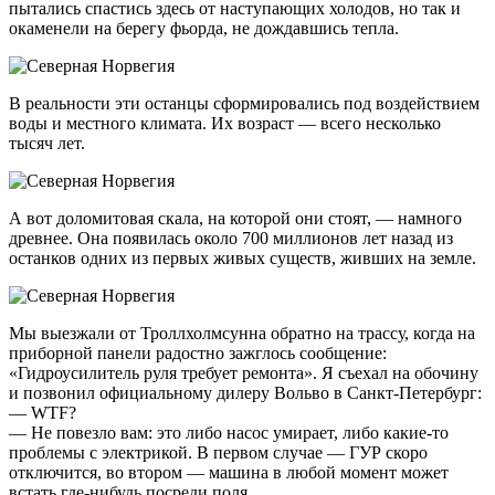
пытались спастись здесь от наступающих холодов, но так и
окаменели на берегу фьорда, не дождавшись тепла.
В реальности эти останцы сформировались под воздействием
воды и местного климата. Их возраст — всего несколько
тысяч лет.
А вот доломитовая скала, на которой они стоят, — намного
древнее. Она появилась около 700 миллионов лет назад из
останков одних из первых живых существ, живших на земле.
Мы выезжали от Троллхолмсунна обратно на трассу, когда на
приборной панели радостно зажглось сообщение:
«Гидроусилитель руля требует ремонта». Я съехал на обочину
и позвонил официальному дилеру Вольво в Санкт-Петербург:
— WTF?
— Не повезло вам: это либо насос умирает, либо
какие-то
проблемы с электрикой. В первом случае — ГУР скоро
отключится, во втором — машина в любой момент может
встать
где-нибудь
посреди поля.