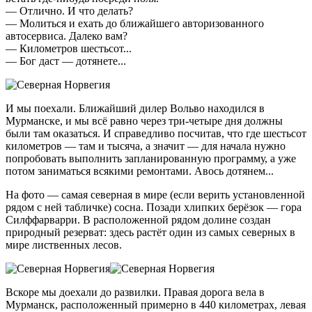
— Отлично. И что делать?
— Молиться и ехать до ближайшего авторизованного
автосервиса. Далеко вам?
— Километров шестьсот...
— Бог даст — дотянете...
И мы поехали. Ближайший дилер Вольво находился в
Мурманске, и мы всё равно через три-четыре дня должны
были там оказаться. И справедливо посчитав, что где шестьсот
километров — там и тысяча, а значит — для начала нужно
попробовать выполнить запланированную программу, а уже
потом заниматься всякими ремонтами. Авось дотянем...
На фото — самая северная в мире (если верить установленной
рядом с ней табличке) сосна. Позади хлипких берёзок — гора
Силффарварри. В расположенной рядом долине создан
природный резерват: здесь растёт один из самых северных в
мире лиственных лесов.
Вскоре мы доехали до развилки. Правая дорога вела в
Мурманск, расположенный примерно в 440 километрах, левая