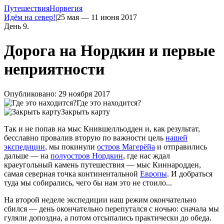
Путешествия
Норвегия
Идём на север!
|
25 мая — 11 июня 2017
День 9.
Дорога на Нордкин и первые
неприятности
Опубликовано: 29 ноября 2017
Где это находится?
Закрыть карту
Так и не попав на мыс Кнившелльодден и, как результат,
бесславно провалив вторую по важности цель
нашей
экспедиции
, мы покинули
остров Магерёйа
и отправились
дальше — на
полуостров Нордкин
, где нас ждал
краеугольный камень путешествия — мыс Киннародден,
самая северная точка континентальной
Европы
. И добраться
туда мы собирались, чего бы нам это не стоило...
На второй неделе экспедиции наш режим окончательно
сбился — день окончательно перепутался с ночью: сначала мы
гуляли допоздна, а потом отсыпались практически до обеда.