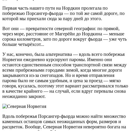
Первая часть нашего пути на Нордкин пролегала по
побережью Порсангер-фьорда — по той же самой дороге, по
которой мы приехали сюда за пару дней до этого.
Вот они — превратности северной географии: по прямой,
через море, расстояние от Магерёйи до Нордкина — меньше
сорока километров, зато по дороге вокруг фьорда — уже чуть
больше четырёхсот...
У нас, конечно, была альтернатива — вдоль всего побережья
Норвегии ежедневно курсируют паромы. Именно они
остаются единственным способом транспортной связи между
всеми прибрежными городами зимой, когда многие дороги
закрываются из-за снегопадов. Но и время отправления
парома было не самым удобным, и цена за проезд — мягко
говоря, кусалась, поэтому этот вариант рассматривался только
в качестве крайнего — на случай, если вдруг перевалы снова
неожиданно закроют.
Вдоль побережья Порсангер-фьорда можно найти множество
каменных останцов самых неожиданных форм, размеров и
расцветок. Вообще, Северная Норвегия невероятно богата на