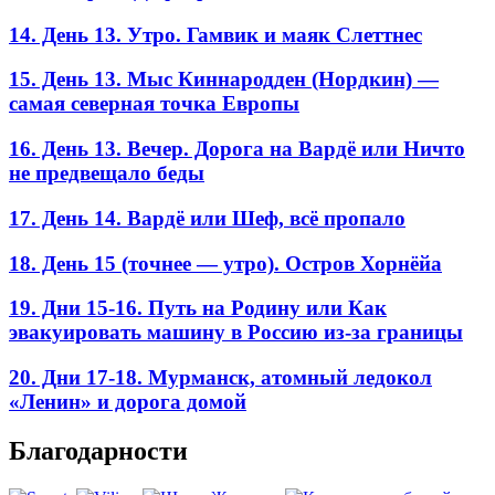
14. День 13. Утро. Гамвик и маяк Слеттнес
15. День 13. Мыс Киннародден (Нордкин) —
самая северная точка Европы
16. День 13. Вечер. Дорога на Вардё или Ничто
не предвещало беды
17. День 14. Вардё или Шеф, всё пропало
18. День 15 (точнее — утро). Остров Хорнёйа
19. Дни 15-16. Путь на Родину или Как
эвакуировать машину в Россию из-за границы
20. Дни 17-18. Мурманск, атомный ледокол
«Ленин» и дорога домой
Благодарности