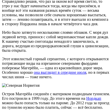
Справедливо решив, что раз за окном всё время светло, то
утро у нас будет начинаться тогда, когда мы проснёмся, и
вообще всё эти названия разных времён суток — весьма
условны, мы позволили себе сначала хорошенько выспаться,
затем — лениво позавтракать, и в итоге выехали из кемпинга
в сторону Нордкина лишь в начале четвёртого часа дня.
Небо было затянуто несколькими слоями облаков. С моря дул
ледяной ветер, принося с собой мерзопакостные капли дождя.
К нашему счастью снегопады ненадолго закончились, и
дорога, ведущая из преднордкаповской глуши к цивилизации,
была открыта.
Этот извилистый горный серпантин, с которого открываются
потрясающие виды на изрезанное северными фьордами
побережье Магерёйи, — одна из красивейших дорог мира.
Особенно хорошо
она выглядит в середине июля
, но в первых
числах июня — тоже ничего.
Остров Магерёйа соединён с материком подводным туннелем.
Его построили в 1999 году. До этого времени на
Нордкап
можно было попасть только на пароме. До 2012 года за проезд
по туннелю нужно было платить, сейчас — всё бесплатно.