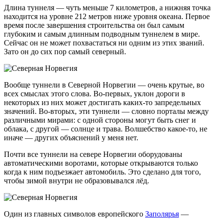
Длина туннеля — чуть меньше 7 километров, а нижняя точка
находится на уровне 212 метров ниже уровня океана. Первое
время после завершения строительства он был самым
глубоким и самым длинным подводным туннелем в мире.
Сейчас он не может похвастаться ни одним из этих званий.
Зато он до сих пор самый северный.
Вообще туннели в Северной Норвегии — очень крутые, во
всех смыслах этого слова. Во-первых, уклон дороги в
некоторых из них может достигать
каких-то
запредельных
значений. Во-вторых, эти туннели — словно порталы между
различными мирами: с одной стороны могут быть снег и
облака, с другой — солнце и трава. Волшебство
какое-то
, не
иначе — других объяснений у меня нет.
Почти все туннели на севере Норвегии оборудованы
автоматическими воротами, которые открываются только
когда к ним подъезжает автомобиль. Это сделано для того,
чтобы зимой внутри не образовывался лёд.
Один из главных символов европейского
Заполярья
—