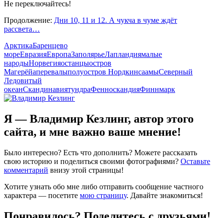
Не переключайтесь!
Продолжение:
Дни 10, 11 и 12. А чукча в чуме ждёт
рассвета…
Арктика
Баренцево
море
Евразия
Европа
Заполярье
Лапландия
малые
народы
Норвегия
останцы
остров
Магерёйа
перевалы
полуостров Нордкин
саамы
Северный
Ледовитый
океан
Скандинавия
тундра
Фенноскандия
Финнмарк
Я — Владимир Кезлинг, автор этого
сайта, и мне важно ваше мнение!
Было интересно? Есть что дополнить? Можете рассказать
свою историю и поделиться своими фотографиями?
Оставьте
комментарий
внизу этой страницы!
Хотите узнать обо мне либо отправить сообщение частного
характера — посетите
мою страницу
. Давайте знакомиться!
Понравилось? Поделитесь с друзьями!