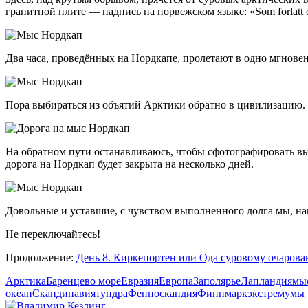
гранитной плите — надпись на норвежском языке: «Som forlatt o
Два часа, проведённых на Нордкапе, пролетают в одно мгновени
Пора выбираться из объятий Арктики обратно в цивилизацию.
На обратном пути останавливаюсь, чтобы сфотографировать выс
дорога на Нордкап будет закрыта на несколько дней.
Довольные и уставшие, с чувством выполненного долга мы, на
Не переключайтесь!
Продолжение:
День 8. Киркепортен или Ода суровому очаров
Арктика
Баренцево море
Евразия
Европа
Заполярье
Лапландия
мы
океан
Скандинавия
тундра
Фенноскандия
Финнмарк
экстремумы