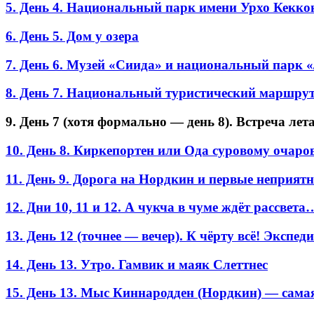
5. День 4. Национальный парк имени Урхо Кекко
6. День 5. Дом у озера
7. День 6. Музей «Сиида» и национальный парк
8. День 7. Национальный туристический маршру
9. День 7 (хотя формально — день 8). Встреча ле
10. День 8. Киркепортен или Ода суровому очар
11. День 9. Дорога на Нордкин и первые неприят
12. Дни 10, 11 и 12. А чукча в чуме ждёт рассвета
13. День 12 (точнее — вечер). К чёрту всё! Эксп
14. День 13. Утро. Гамвик и маяк Слеттнес
15. День 13. Мыс Киннародден (Нордкин) — сама