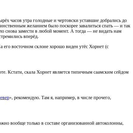
тырёх часов утра голодные и чертовски уставшие добрались до
динственным желанием было поскорее завалиться спать — и так
ло снова замести в любой момент. А тогда — не видать нам
стремились вперёд.
На его восточном склоне хорошо виден утёс Хорнет (с
соте. Кстати, скала Хорнет является типичным саамским сейдом
север
», рекомендую. Там я, например, в числе прочего,
можно вообще только в составе организованной автоколонны,