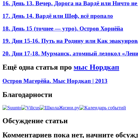
16. День 13. Вечер. Дорога на Вардё или Ничто н
17. День 14. Вардё или Шеф, всё пропало
18. День 15 (точнее — утро). Остров Хорнёйа
19. Дни 15-16. Путь на Родину или Как эвакуиро
20. Дни 17-18. Мурманск, атомный ледокол «Лен
Ещё одна статья про
мыс Нордкап
Остров Магерёйа. Мыс Нордкап
| 2013
Благодарности
Обсуждение статьи
Комментариев пока нет, начните обсуж