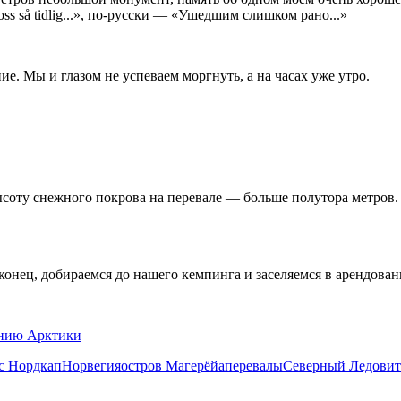
ss så tidlig...», по-русски — «Ушедшим слишком рано...»
е. Мы и глазом не успеваем моргнуть, а на часах уже утро.
оту снежного покрова на перевале — больше полутора метров. Сп
конец, добираемся до нашего кемпинга и заселяемся в арендова
анию Арктики
с Нордкап
Норвегия
остров Магерёйа
перевалы
Северный Ледови