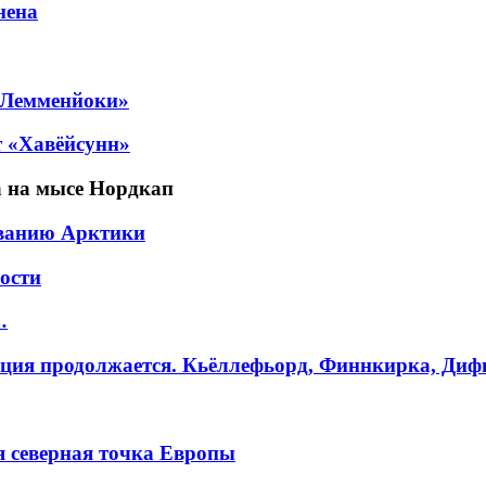
нена
 «Лемменйоки»
т «Хавёйсунн»
та на мысе Нордкап
ованию Арктики
ности
…
едиция продолжается. Кьёллефьорд, Финнкирка, Диф
я северная точка Европы