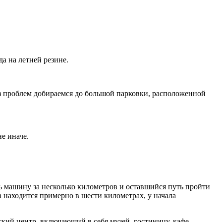
да на летней резине.
з проблем добираемся до большой парковки, расположенной
е иначе.
ть машину за несколько километров и оставшийся путь пройти
а находится примерно в шести километрах, у начала
ский центр, включающий в себя музей, гостиницу, кафе,