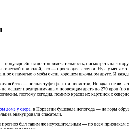
п
— популярнейшая достопримечательность, посмотреть на которую
арктической природой, кто — просто для галочки. Ну а у меня 
занное с памятью о моём очень хорошем школьном друге. И кажд
я всё это — полная туфта (как ни посмотри, Нордкап не являетс
то не мешает предприимчивым норвежцам драть по 270 крон (по 
 согласны, поэтому сегодня, помимо красивых картинок с север
ом доме у озера
, в Норвегии бушевала непогода — на горы обруш
ельцев эвакуировали спасатели.
й прогноз был таким же неутешительным — по всем признакам 