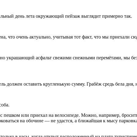
иальный день лета окружающий пейзаж выглядит примерно так.
на, что очень актуально, учитывая тот факт, что мы приехали сю
пенно украшающий асфальт свежими снежными перемётами, мы бе
ль должен оставить кругленькую сумму. Грабёж средь бела дня, н
соба.
мыс пешком или приехал на велосипеде. Можно, например, броси
рковаться на обочине — не удастся, а ближайшая к мысу парковк
 только в часы, когда открыт расположенный на плато туристиче