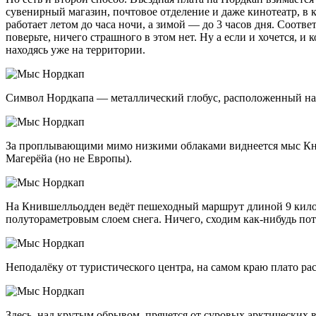
сувенирный магазин, почтовое отделение и даже кинотеатр, в
работает летом до часа ночи, а зимой — до 3 часов дня. Соотв
поверьте, ничего страшного в этом нет. Ну а если и хочется, и
находясь уже на территории.
Символ Нордкапа — металлический глобус, расположенный на 
За проплывающими мимо низкими облаками виднеется мыс Книв
Магерёйа (но не Европы).
На Кнившелльодден ведёт пешеходный маршрут длиной 9 киломе
полутораметровым слоем снега. Ничего, сходим
как-нибудь
пот
Неподалёку от туристического центра, на самом краю плато ра
Здесь, над крутым обрывом, прячется от суровых арктических