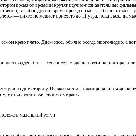
 котором время от времени крутят научно-познавательные фильм
етственно, в любое другое время проезд на мыс — бесплатный. Пр
 колется — никто не мешает приехать до 11 утра, пока въезд на 
самом краю плато. Днём здесь обычно всегда многолюдно, а во
шелльодден. Он — севернее Нордкапа почти на полтора киломе
тров в одну сторону. Изначально мы планировали в ходе нашей 
ом, не последний же раз в этих краях.
сположен маленький уступ.
 ветров небольшой монумент, память об одном моём очень хоро