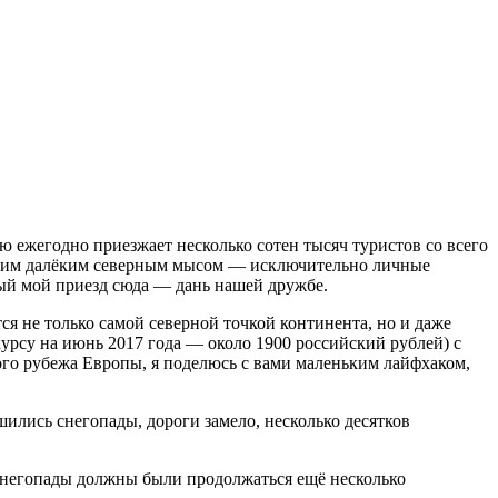
 ежегодно приезжает несколько сотен тысяч туристов со всего
с этим далёким северным мысом — исключительно личные
ый мой приезд сюда — дань нашей дружбе.
я не только самой северной точкой континента, но и даже
курсу на июнь 2017 года — около 1900 российский рублей) с
ного рубежа Европы, я поделюсь с вами маленьким лайфхаком,
ились снегопады, дороги замело, несколько десятков
снегопады должны были продолжаться ещё несколько