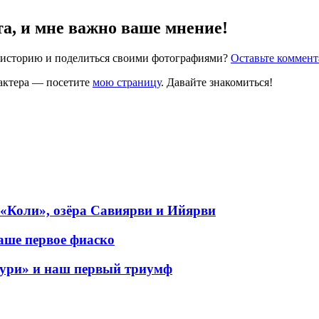
та, и мне важно ваше мнение!
ю историю и поделиться своими фотографиями?
Оставьте коммен
рактера — посетите
мою страницу
. Давайте знакомиться!
 «Коли», озёра Савиярви и Ийярви
аше первое фиаско
тури» и наш первый триумф