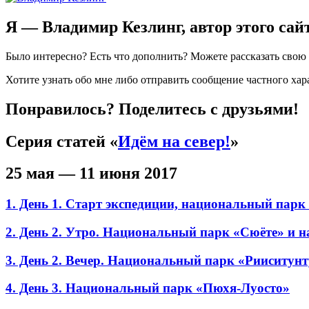
Я — Владимир Кезлинг, автор этого сай
Было интересно? Есть что дополнить? Можете рассказать сво
Хотите узнать обо мне либо отправить сообщение частного ха
Понравилось? Поделитесь с друзьями!
Серия статей «
Идём на север!
»
25 мая — 11 июня 2017
1. День 1. Старт экспедиции, национальный парк
2. День 2. Утро. Национальный парк «Сюёте» и н
3. День 2. Вечер. Национальный парк «Рииситун
4. День 3. Национальный парк «Пюхя-Луосто»