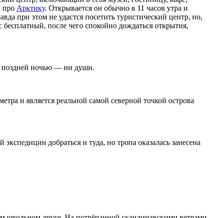
ы про
Арктику
. Открывается он обычно в 11 часов утра и
авда при этом не удастся посетить туристический центр, но,
мыс бесплатный, после чего спокойно дождаться открытия,
т поздней ночью — ни души.
тра и является реальной самой северной точкой острова
экспедиции добраться и туда, но тропа оказалась занесена
шем школьном друге. На потрёпанной скандинавскими ветрами