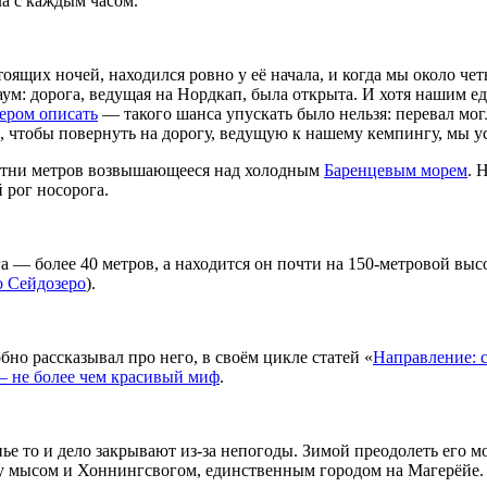
ла с каждым часом.
оящих ночей, находился ровно у её начала, и когда мы около че
ум: дорога, ведущая на Нордкап, была открыта. И хотя нашим е
пером описать
— такого шанса упускать было нельзя: перевал мог
о, чтобы повернуть на дорогу, ведущую к нашему кемпингу, мы у
 сотни метров возвышающееся над холодным
Баренцевым морем
. 
 рог носорога.
га — более 40 метров, а находится он почти на 150-метровой вы
о Сейдозеро
).
обно рассказывал про него, в своём цикле статей «
Направление: 
— не более чем красивый миф
.
нье то и дело закрывают из-за непогоды. Зимой преодолеть его 
жду мысом и Хоннингсвогом, единственным городом на Магерёйе.