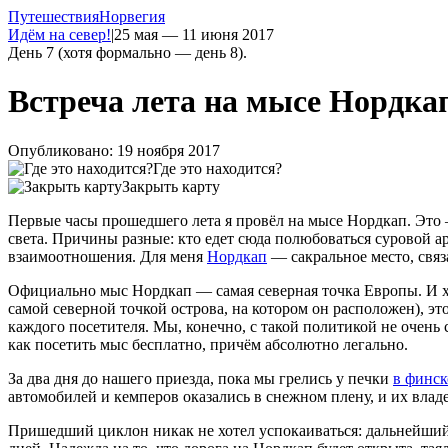
Путешествия
Норвегия
Идём на север!
|
25 мая — 11 июня 2017
День 7 (хотя формально — день 8).
Встреча лета на мысе Нордка
Опубликовано: 19 ноября 2017
Где это находится?
Закрыть карту
Первые часы прошедшего лета я провёл на мысе Нордкап. Это 
света. Причины разные: кто едет сюда полюбоваться суровой 
взаимоотношения. Для меня
Нордкап
— сакральное место, свя
Официально мыс Нордкап — самая северная точка Европы. И хот
самой северной точкой острова, на котором он расположен), э
каждого посетителя. Мы, конечно, с такой политикой не очень
как посетить мыс бесплатно, причём абсолютно легально.
За два дня до нашего приезда, пока мы грелись у печки
в финск
автомобилей и кемперов оказались в снежном плену, и их влад
Пришедший циклон никак не хотел успокаиваться: дальнейши