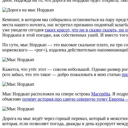
дней. Надежда на то, что дорога на Нордкап будет открыта, тая
Кемпинг, в котором мы собирались остановиться на пару предст
места нашего ночлега, нас встретил призывно поднятый шлагба
уже увидели сегодня
таких красот, что ни в сказке сказать, ни 
Нордкапа в этой поездке, как собственных ушей. И вместо тог
По сути, мыс Нордкап — это высокое скальное плато, на три
норвежского — «рог»), издалека действительно напоминающий
Кажется, что утёс этот — совсем небольшой. Однако размер ро
(кто забыл, что это такое — добро пожаловать в мою статью
пр
Мыс Нордкап расположен на севере острова
Магерёйа
. Я подр
объясняю
почему история про самую северную точку Европы 
Дорога на мыс ведёт через горный перевал, который в межсезо
которая, если позволяет погода, дважды в день курсирует ме