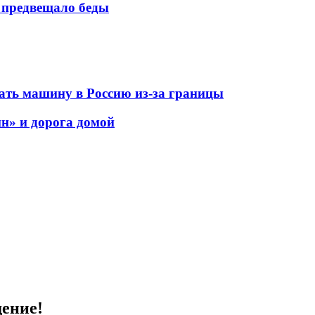
е предвещало беды
вать машину в Россию из-за границы
ин» и дорога домой
дение!