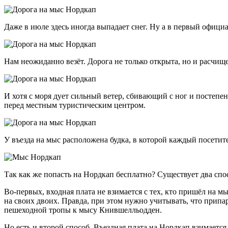
Даже в июле здесь иногда выпадает снег. Ну а в первый офиц
Нам неожиданно везёт. Дорога не только открыта, но и расчище
И хотя с моря дует сильный ветер, сбивающий с ног и посте
перед местным туристическим центром.
У въезда на мыс расположена будка, в которой каждый посетите
Так как же попасть на Нордкап бесплатно? Существует два спо
Во-первых, входная плата не взимается с тех, кто пришёл на 
на своих двоих. Правда, при этом нужно учитывать, что припа
пешеходной тропы к мысу Кнившелльодден.
Но есть и второй способ. Въездная плата на Нордкап взимается