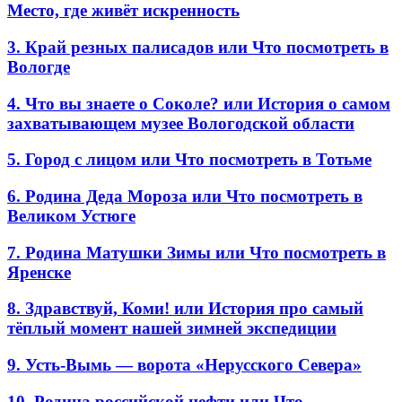
Место, где живёт искренность
3. Край резных палисадов или Что посмотреть в
Вологде
4. Что вы знаете о Соколе? или История о самом
захватывающем музее Вологодской области
5. Город с лицом или Что посмотреть в Тотьме
6. Родина Деда Мороза или Что посмотреть в
Великом Устюге
7. Родина Матушки Зимы или Что посмотреть в
Яренске
8. Здравствуй, Коми! или История про самый
тёплый момент нашей зимней экспедиции
9. Усть-Вымь — ворота «Нерусского Севера»
10. Родина российской нефти или Что