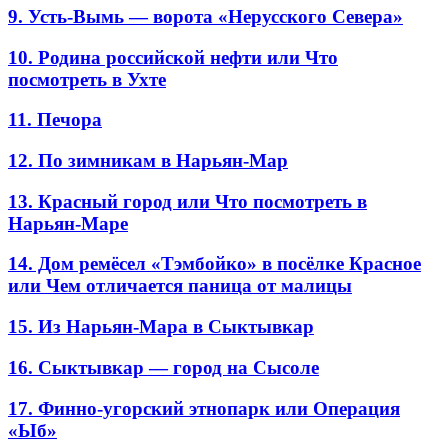
9. Усть-Вымь — ворота «Нерусского Севера»
10. Родина российской нефти или Что
посмотреть в Ухте
11. Печора
12. По зимникам в Нарьян-Мар
13. Красный город или Что посмотреть в
Нарьян-Маре
14. Дом ремёсел «Тэмбойко» в посёлке Красное
или Чем отличается паница от малицы
15. Из Нарьян-Мара в Сыктывкар
16. Сыктывкар — город на Сысоле
17. Финно-угорский этнопарк или Операция
«Ыб»