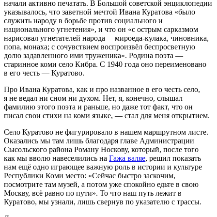
начали активно печатать. В Большой советской энциклопедии
указывалось, что заветной мечтой Ивана Куратова «было
служить народу в борьбе против социального и
национального угнетения», и что он «с острым сарказмом
нарисовал угнетателей народа —мироеда-кулака, чиновника,
попа, монаха; с сочувствием воспроизвёл беспросветную
долю задавленного ими труженика». Родина поэта —
старинное коми село Кибра. С 1940 года оно переименовано
в его честь — Куратово.
Про Ивана Куратова, как и про названное в его честь село,
я не ведал ни сном ни духом. Нет, я, конечно, слышал
фамилию этого поэта и раньше, но даже тот факт, что он
писал свои стихи на коми языке, — стал для меня открытием.
Село Куратово не фигурировало в нашем маршрутном листе.
Оказались мы там лишь благодаря главе Администрации
Сысольского района Роману Носкову, который, после того
как мы вволю навеселились на
Гажа валяе
, решил показать
нам ещё одно играющее важную роль в истории и культуре
Республики Коми место: «Сейчас быстро заскочим,
посмотрите там музей, а потом уже спокойно едьте в свою
Москву, всё равно по пути». То что наш путь лежит в
Куратово, мы узнали, лишь свернув по указателю с трассы.