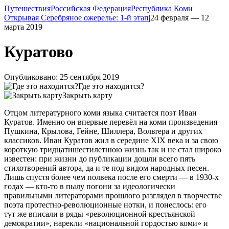
Путешествия
Российская Федерация
Республика Коми
Открывая Серебряное ожерелье: 1-й этап
|
24 февраля — 12
марта 2019
Куратово
Опубликовано: 25 сентября 2019
Где это находится?
Закрыть карту
Отцом литературного коми языка считается поэт Иван
Куратов. Именно он впервые перевёл на коми произведения
Пушкина, Крылова, Гейне, Шиллера, Вольтера и других
классиков. Иван Куратов жил в середине XIX века и за свою
короткую тридцатишестилетнюю жизнь так и не стал широко
известен: при жизни до публикации дошли всего пять
стихотворений автора, да и те под видом народных песен.
Лишь спустя более чем полвека после его смерти — в 1930-х
годах —
кто-то
в пылу погони за идеологически
правильными литераторами прошлого разглядел в творчестве
поэта протестно-революционные нотки, и понеслось: его
тут же вписали в ряды «революционной крестьянской
демократии», нарекли «национальной гордостью коми» и