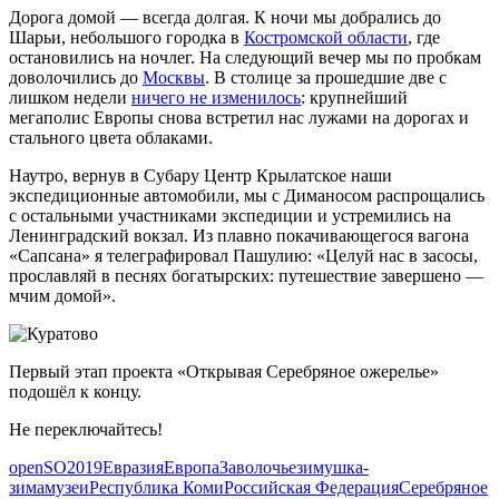
Дорога домой — всегда долгая. К ночи мы добрались до
Шарьи, небольшого городка в
Костромской области
, где
остановились на ночлег. На следующий вечер мы по пробкам
доволочились до
Москвы
. В столице за прошедшие две с
лишком недели
ничего не изменилось
: крупнейший
мегаполис Европы снова встретил нас лужами на дорогах и
стального цвета облаками.
Наутро, вернув в Субару Центр Крылатское наши
экспедиционные автомобили, мы с Диманосом распрощались
с остальными участниками экспедиции и устремились на
Ленинградский вокзал. Из плавно покачивающегося вагона
«Сапсана» я телеграфировал Пашулию: «Целуй нас в засосы,
прославляй в песнях богатырских: путешествие завершено —
мчим домой».
Первый этап проекта «Открывая Серебряное ожерелье»
подошёл к концу.
Не переключайтесь!
openSO2019
Евразия
Европа
Заволочье
зимушка-
зима
музеи
Республика Коми
Российская Федерация
Серебряное