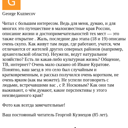
George Kuznecov
Читал с большим интересом. Ведь для меня, думаю, и для
многих это путешествие в малоизвестные края России,
описание жизни и достопримечательностей тех мест — это
также открытие . Жаль, последние два этапа (18 и 19) описаны
очень скупо. Как живут там люди, где работают, учатся, чем
отличаются от жителей других северных районов (например,
архангельской области). Неужели, ведут натуральное
хозяйство? Есть ли
какая-либо
культурная жизнь? Общение,
ТВ, интернет? Очень мало сказано об Иване Куратове.
Понятно, ваш заезд в это село был случайным и
кратковременным, и рассказ получился очень коротким, не
очень ярким (как вы можете). Не успели поговорить с
людьми, встречавшими вас , с Р. Носковым? Как они там
выживают, о чём думают, какие перспективы у этого
неизведанного края?
Фото как всегда замечательные!
Ваш постоянный читатель Георгий Кузнецов (85 лет).