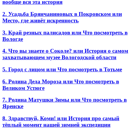
вообще вся эта история
2. Усадьба Брянчаниновых в Покровском или
Место, где живёт искренность
3. Край резных палисадов или Что посмотреть в
Вологде
4. Что вы знаете о Соколе? или История о самом
захватывающем музее Вологодской области
5. Город с лицом или Что посмотреть в Тотьме
6. Родина Деда Мороза или Что посмотреть в
Великом Устюге
7. Родина Матушки Зимы или Что посмотреть в
Яренске
8. Здравствуй, Коми! или История про самый
тёплый момент нашей зимней экспедиции