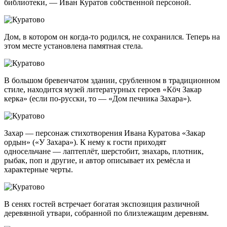
библиотеки, — Иван Куратов собственной персоной.
Дом, в котором он
когда-то
родился, не сохранился. Теперь на
этом месте установлена памятная стела.
В большом бревенчатом здании, срубленном в традиционном
стиле, находится музей литературных героев «Кöч Закар
керка» (если по-русски, то — «Дом печника Захара»).
Захар — персонаж стихотворения Ивана Куратова «Закар
ордын» («У Захара»). К нему к гости приходят
односельчане — лаптеплёт, шерстобит, знахарь, плотник,
рыбак, поп и другие, и автор описывает их ремёсла и
характерные черты.
В сенях гостей встречает богатая экспозиция различной
деревянной утвари, собранной по близлежащим деревням.