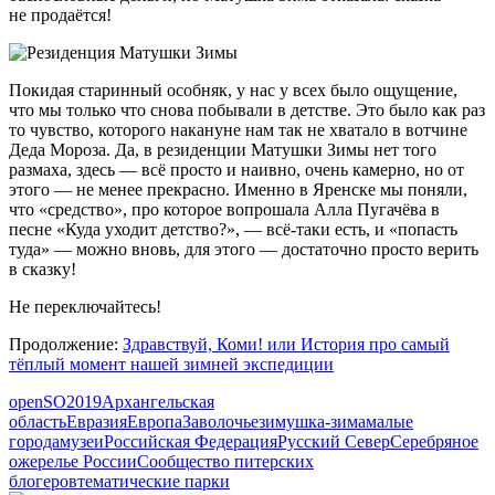
не продаётся!
Покидая старинный особняк, у нас у всех было ощущение,
что мы только что снова побывали в детстве. Это было как раз
то чувство, которого накануне нам так не хватало в вотчине
Деда Мороза. Да, в резиденции Матушки Зимы нет того
размаха, здесь — всё просто и наивно, очень камерно, но от
этого — не менее прекрасно. Именно в Яренске мы поняли,
что «средство», про которое вопрошала Алла Пугачёва в
песне «Куда уходит детство?», — всё-таки есть, и «попасть
туда» — можно вновь, для этого — достаточно просто верить
в сказку!
Не переключайтесь!
Продолжение:
Здравствуй, Коми! или История про самый
тёплый момент нашей зимней экспедиции
openSO2019
Архангельская
область
Евразия
Европа
Заволочье
зимушка-зима
малые
города
музеи
Российская Федерация
Русский Север
Серебряное
ожерелье России
Сообщество питерских
блогеров
тематические парки