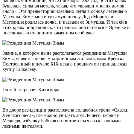
нашлось упоминание, что 21 декабря 1882 года в этих краях
бушевала сильная метель, такая, что «крыши многих домов
сняло». Эта предыстория идеально легла в основу легенды о
Матушке Зиме: мол в ту самую ночь у Деда Морозы и
Метелицы родилась дочка, и назвали её Зимушка. И так ей в
этих краях понравилось, что решила она остаться в Яренске и
поселилась в старинном каменном особняке.
Здание, в котором ныне располагается резиденция Матушки
Зимы, является первым кирпичным жилым домом Яренска.
Построенный в начале XIX века в прошлом он принадлежал
купцу Ешкелеву.
Гостей встречает Кикимора.
Во дворе резиденции расположена волшебная тропа «Сказки
Ленского леса», где можно увидеть дом Лешего, берлогу
Медведя, избушку Бабы-яги и встретиться со сказочными
лесными жителями.