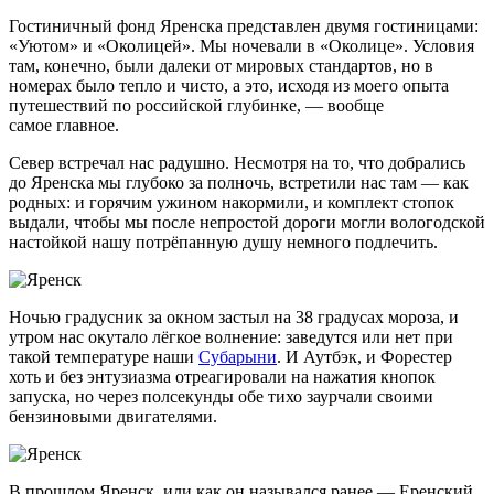
Гостиничный фонд Яренска представлен двумя гостиницами:
«Уютом» и «Околицей». Мы ночевали в «Околице». Условия
там, конечно, были далеки от мировых стандартов, но в
номерах было тепло и чисто, а это, исходя из моего опыта
путешествий по российской глубинке, — вообще
самое главное.
Север встречал нас радушно. Несмотря на то, что добрались
до Яренска мы глубоко за полночь, встретили нас там — как
родных: и горячим ужином накормили, и комплект стопок
выдали, чтобы мы после непростой дороги могли вологодской
настойкой нашу потрёпанную душу немного подлечить.
Ночью градусник за окном застыл на 38 градусах мороза, и
утром нас окутало лёгкое волнение: заведутся или нет при
такой температуре наши
Субарыни
. И Аутбэк, и Форестер
хоть и без энтузиазма отреагировали на нажатия кнопок
запуска, но через полсекунды обе тихо заурчали своими
бензиновыми двигателями.
В прошлом Яренск, или как он назывался ранее — Еренский