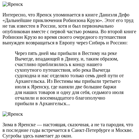
Интересно, что Яренск упоминается в книге Даниэля Дефо
«Дальнейшие приключения Робинзона Крузо». Этот его труд
не так известен в России, хотя и был первоначально
опубликован вместе с первой частью романа. Во второй книге
Робинзон Крузо во время своего очередного путешествия
вынужден возвращаться в Европу через Сибирь и Россию:
Через пять дней мы прибыли в Вестиму на реке
Вычегде, впадающей в Двину, и, таким образом,
счастливо приблизились к концу нашего
сухопутного путешествия, ибо река Вычегда
судоходна и нас отделяло только семь дней пути от
Архангельска. Из Вестимы мы прибыли третьего
июля к Яренску, где наняли две большие баржи
для наших товаров и одну для себя, седьмого июля
отчалили и восемнадцатого благополучно
прибыли в Архангельск...
Зима в Яренске — настоящая, сказочная, а не та пародия, что
в последние годы встречается в Санкт-Петербурге и Москве.
Сугробы здесь наметает до окон.