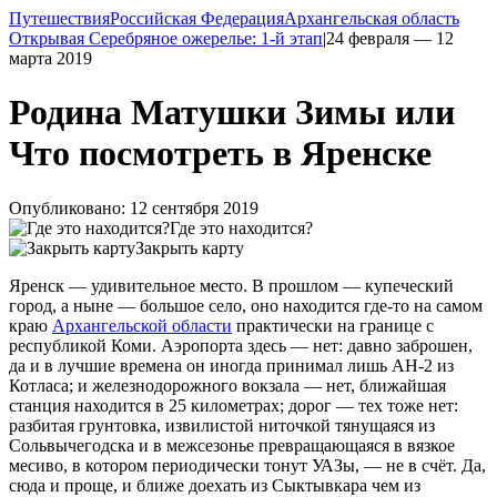
Путешествия
Российская Федерация
Архангельская область
Открывая Серебряное ожерелье: 1-й этап
|
24 февраля — 12
марта 2019
Родина Матушки Зимы или
Что посмотреть в Яренске
Опубликовано: 12 сентября 2019
Где это находится?
Закрыть карту
Яренск — удивительное место. В прошлом — купеческий
город, а ныне — большое село, оно находится
где-то
на самом
краю
Архангельской области
практически на границе с
республикой Коми. Аэропорта здесь — нет: давно заброшен,
да и в лучшие времена он иногда принимал лишь АН-2 из
Котласа; и железнодорожного вокзала — нет, ближайшая
станция находится в 25 километрах; дорог — тех тоже нет:
разбитая грунтовка, извилистой ниточкой тянущаяся из
Сольвычегодска и в межсезонье превращающаяся в вязкое
месиво, в котором периодически тонут УАЗы, — не в счёт. Да,
сюда и проще, и ближе доехать из Сыктывкара чем из