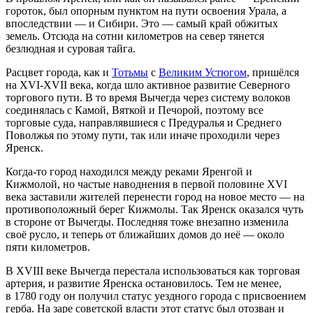
гороток, был опорным пунктом на пути освоения Урала, а
впоследствии — и Сибири. Это — самый край обжитых
земель. Отсюда на сотни километров на север тянется
безлюдная и суровая тайга.
Расцвет города, как и
Тотьмы
с
Великим Устюгом
, пришёлся
на XVI-XVII века, когда шло активное развитие Северного
торгового пути. В то время Вычегда через систему волоков
соединялась с Камой, Вяткой и Печорой, поэтому все
торговые суда, направлявшиеся с Предуралья и Среднего
Поволжья по этому пути, так или иначе проходили через
Яренск.
Когда-то город находился между реками Яренгой и
Кижмолой, но частые наводнения в первой половине XVI
века заставили жителей перенести город на новое место — на
противоположный берег Кижмолы. Так Яренск оказался чуть
в стороне от Вычегды. Последняя тоже внезапно изменила
своё русло, и теперь от ближайших домов до неё — около
пяти километров.
В XVIII веке Вычегда перестала использоваться как торговая
артерия, и развитие Яренска остановилось. Тем не менее,
в 1780 году он получил статус уездного города с присвоением
герба. На заре советской власти этот статус был отозван и