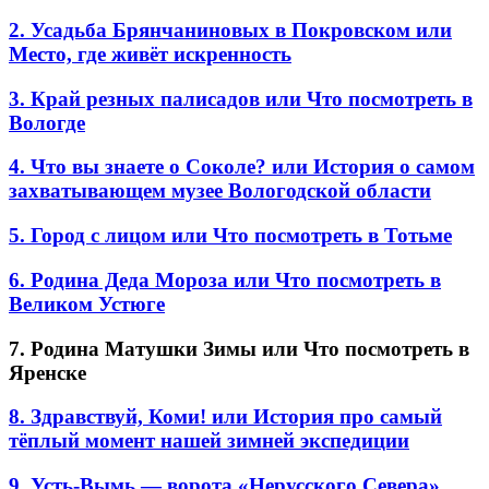
2. Усадьба Брянчаниновых в Покровском или
Место, где живёт искренность
3. Край резных палисадов или Что посмотреть в
Вологде
4. Что вы знаете о Соколе? или История о самом
захватывающем музее Вологодской области
5. Город с лицом или Что посмотреть в Тотьме
6. Родина Деда Мороза или Что посмотреть в
Великом Устюге
7. Родина Матушки Зимы или Что посмотреть в
Яренске
8. Здравствуй, Коми! или История про самый
тёплый момент нашей зимней экспедиции
9. Усть-Вымь — ворота «Нерусского Севера»