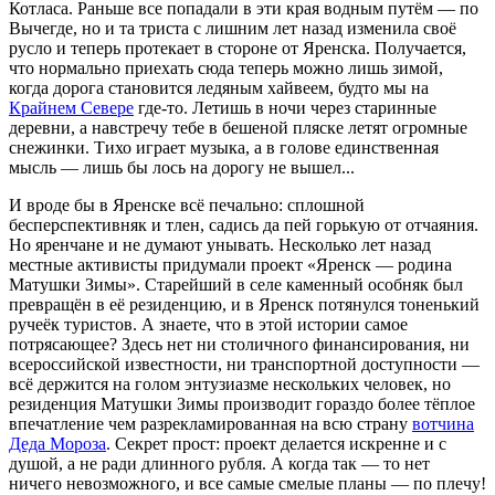
Котласа. Раньше все попадали в эти края водным путём — по
Вычегде, но и та триста с лишним лет назад изменила своё
русло и теперь протекает в стороне от Яренска. Получается,
что нормально приехать сюда теперь можно лишь зимой,
когда дорога становится ледяным хайвеем, будто мы на
Крайнем Севере
где-то
. Летишь в ночи через старинные
деревни, а навстречу тебе в бешеной пляске летят огромные
снежинки. Тихо играет музыка, а в голове единственная
мысль — лишь бы лось на дорогу не вышел...
И вроде бы в Яренске всё печально: сплошной
бесперспективняк и тлен, садись да пей горькую от отчаяния.
Но яренчане и не думают унывать. Несколько лет назад
местные активисты придумали проект «Яренск — родина
Матушки Зимы». Старейший в селе каменный особняк был
превращён в её резиденцию, и в Яренск потянулся тоненький
ручеёк туристов. А знаете, что в этой истории самое
потрясающее? Здесь нет ни столичного финансирования, ни
всероссийской известности, ни транспортной доступности —
всё держится на голом энтузиазме нескольких человек, но
резиденция Матушки Зимы производит гораздо более тёплое
впечатление чем разрекламированная на всю страну
вотчина
Деда Мороза
. Секрет прост: проект делается искренне и с
душой, а не ради длинного рубля. А когда так — то нет
ничего невозможного, и все самые смелые планы — по плечу!