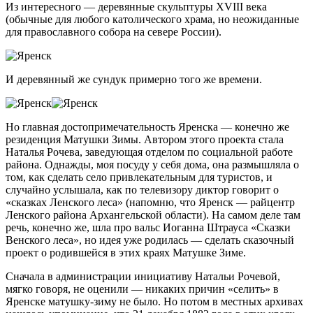
Из интересного — деревянные скульптуры XVIII века
(обычные для любого католического храма, но неожиданные
для православного собора на севере России).
И деревянный же сундук примерно того же времени.
Но главная достопримечательность Яренска — конечно же
резиденция Матушки Зимы. Автором этого проекта стала
Наталья Рочева, заведующая отделом по социальной работе
района. Однажды, моя посуду у себя дома, она размышляла о
том, как сделать село привлекательным для туристов, и
случайно услышала, как по телевизору диктор говорит о
«сказках Ленского леса» (напомню, что Яренск — райцентр
Ленского района Архангельской области). На самом деле там
речь, конечно же, шла про вальс Иоганна Штрауса «Сказки
Венского леса», но идея уже родилась — сделать сказочный
проект о родившейся в этих краях Матушке Зиме.
Сначала в администрации инициативу Натальи Рочевой,
мягко говоря, не оценили — никаких причин «селить» в
Яренске матушку-зиму не было. Но потом в местных архивах